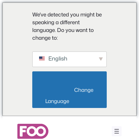
We've detected you might be
speaking a different
language. Do you want to
change to:
English
                        Change 
Language                    
Μετάβαση
στο
περιεχόμενο