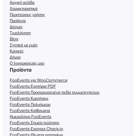
Αρχική σελίδα
Χαρακτηριστικά
Περιπτώσεις χρήσης
Προϊόντα
Δέσμες
Τιμολόγηση
Blog
Σχετικά με εμάς
Κριτικές
Δήμος
Ο λογαριασμός μου
Προϊόντα
FooEvents για WooCommerce
FooEvents Εισιτήρια PDF
FooEvents Προσαρμοσμένα πεδία συμμετεχόντων
FooEvents Κρατήσεις
FooEvents Πολυήμερο
FooEvents Καθίσματα
Ημερολόγιο FooEvents
FooEvents Σημείο πώλησης
FooEvents Express Check-in
FooEvents Θέματα εισιτηρίων