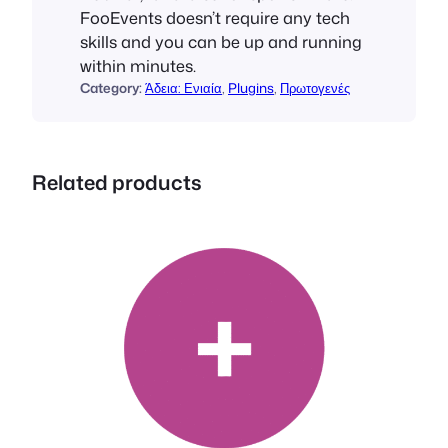
FooEvents doesn’t require any tech
e
skills and you can be up and running
r
within minutes.
c
Category:
Άδεια: Ενιαία
, 
Plugins
, 
Πρωτογενές
e
(
L
i
Related products
c
e
n
s
e
:
S
i
n
g
l