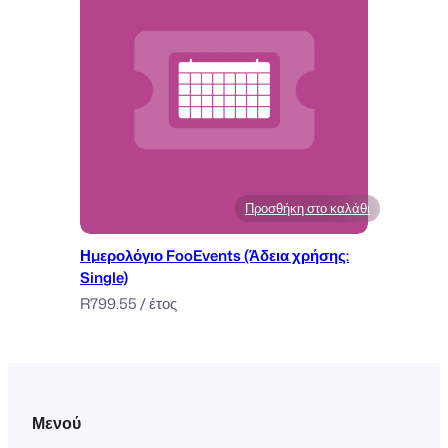
Προσθήκη στο καλάθι
Ημερολόγιο FooEvents (Άδεια χρήσης:
Single)
R
799.55
/ έτος
Μενού