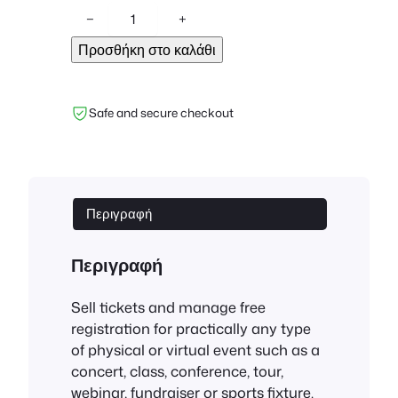
F
−
+
o
Προσθήκη στο καλάθι
o
E
v
Safe and secure checkout
e
n
t
s
f
Περιγραφή
o
r
Περιγραφή
W
o
Sell tickets and manage free
o
registration for practically any type
C
of physical or virtual event such as a
o
concert, class, conference, tour,
m
webinar, fundraiser or sports fixture.
m