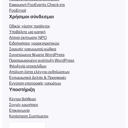
Εφαρμογή FooEvents Check-ins
FooEmail
Χρήσιμοι σύνδεσμοι
Οδικός χάρτης προϊόντος
Υποβάλετε μια κριτική
Αίτηση έκπτωσης NPO
Ειδοποιήσεις χαρακτηριστικών
Σαρωτές γραμμωτού κώδικα
Συνιστώμενα θέματα WordPress
Προσαρμοσμένη ανάπτυξη WordPress
Φιλοξενία ιστοσελίδων
Απόλυτη λίστα ελέγχου εκδηλώσεων
Ενημερωτικά Δελτία & Προσφορές
Εγγύηση επιστροφής χρημάτων
Υποστήριξη
Κέντρο βοήθειας
Συχνές ερωτήσεις
Επικοινωνία
Κατάσταση Συστήματος