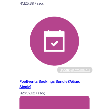
R
1,125.89
/ έτος
Προσθήκη στο καλάθι
FooEvents Bookings Bundle (Άδεια:
Single)
R
2,757.62
/ έτος