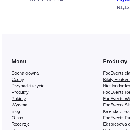
R
1,12
Menu
Produkty
Strona główna
FooEvents d
Cechy
Bilety FooEv
Przypadki użycia
Niestandardo
Produkty
FooEvents Re
Pakiety
FooEvents Wi
Wycena
FooEvents Si
Blog
Kalendarz Fo
O nas
FooEvents Pu
Recenzje
Ekspresowa o