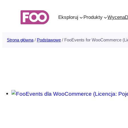
Przejdź
do
Eksploruj
Produkty
Wycena
treści
Strona główna
/
Podstawowe
/ FooEvents for WooCommerce (Lic