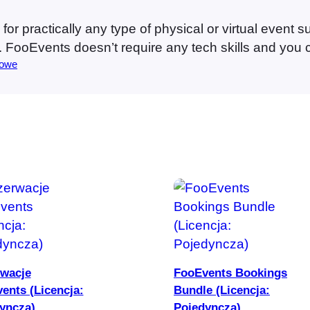
s
f
 for practically any type of physical or virtual event 
o
ure. FooEvents doesn’t require any tech skills and you
r
owe
W
o
o
C
o
m
m
e
r
c
Dodaj do koszyka
Dodaj do koszyka
e
wacje
FooEvents Bookings
(
ents (Licencja:
Bundle (Licencja:
L
yncza)
Pojedyncza)