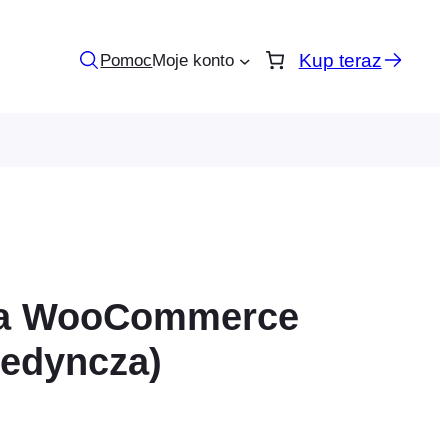
Kup teraz
Pomoc
Moje konto
la WooCommerce
jedyncza)