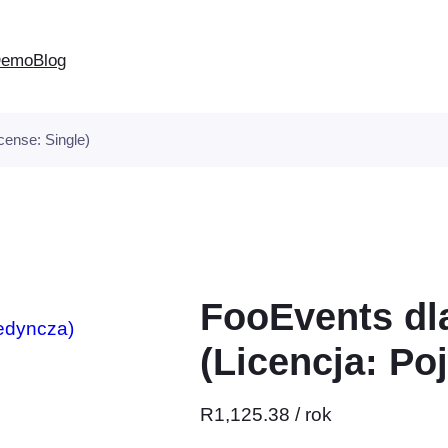
Demo
Blog
ense: Single)
FooEvents d
(Licencja: Po
R
1,125.38
/ rok