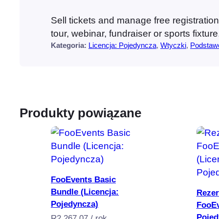
Sell tickets and manage free registration
tour, webinar, fundraiser or sports fixt
Kategoria:
Licencja: Pojedyncza
, 
Wtyczki
, 
Podstaw
Produkty powiązane
Dodaj do koszyka
FooEvents Basic
Bundle (Licencja:
Rezer
Pojedyncza)
FooEv
Pojed
R
2,267.07
/ rok