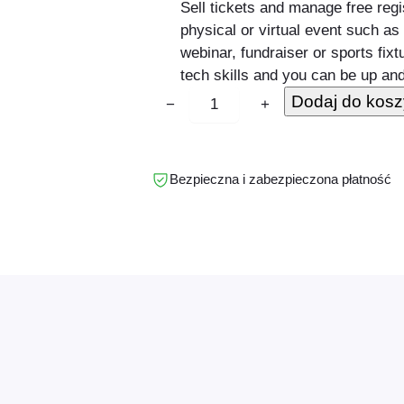
Sell tickets and manage free regis
physical or virtual event such as
webinar, fundraiser or sports fix
tech skills and you can be up and
i
Dodaj do kos
−
+
l
o
ś
Bezpieczna i zabezpieczona płatność
ć
F
o
o
E
v
e
n
t