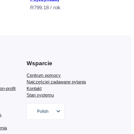
R
799.18
/ rok
Wsparcie
Centrum pomocy
Najczęściej zadawane pytania
on-profit
Kontakt
Stan systemu
Polish
s
English
enia
German