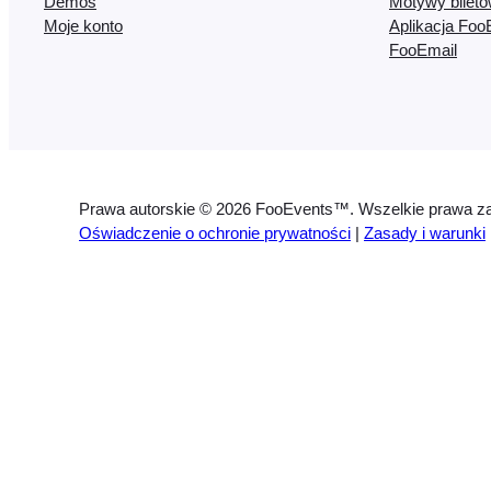
Demos
Motywy bilet
Moje konto
Aplikacja Foo
FooEmail
Prawa autorskie © 2026 FooEvents™. Wszelkie prawa za
Oświadczenie o ochronie prywatności
|
Zasady i warunki