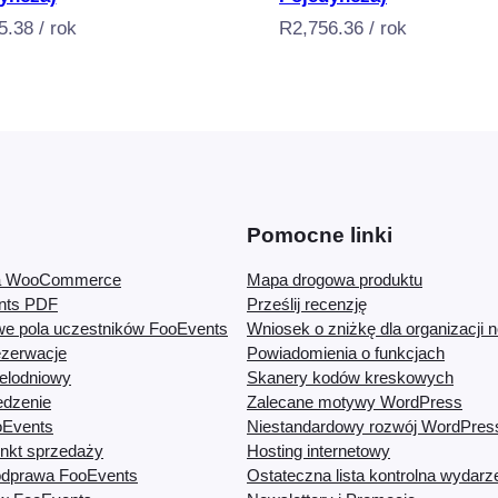
i
5.38
/ rok
R
2,756.36
/ rok
c
e
n
s
e
:
S
Pomocne linki
i
la WooCommerce
Mapa drogowa produktu
n
ents PDF
Prześlij recenzję
g
we pola uczestników FooEvents
Wniosek o zniżkę dla organizacji n
l
zerwacje
Powiadomienia o funkcjach
elodniowy
Skanery kodów kreskowych
e
edzenie
Zalecane motywy WordPress
)
oEvents
Niestandardowy rozwój WordPres
nkt sprzedaży
Hosting internetowy
dprawa FooEvents
Ostateczna lista kontrolna wydarz