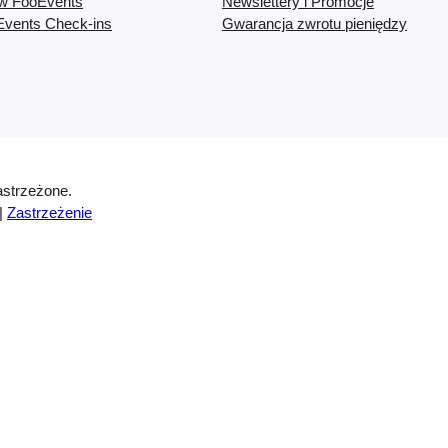
ów FooEvents
Newslettery i Promocje
Events Check-ins
Gwarancja zwrotu pieniędzy
strzeżone.
|
Zastrzeżenie