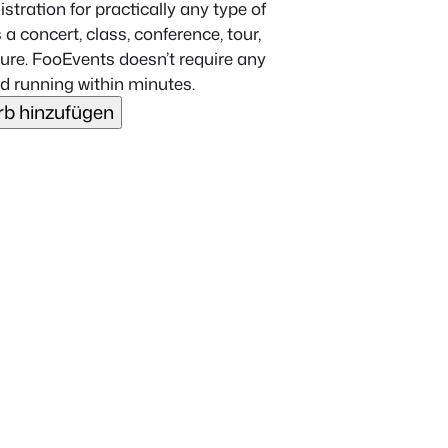
stration for practically any type of
 a concert, class, conference, tour,
xture. FooEvents doesn’t require any
nd running within minutes.
b hinzufügen