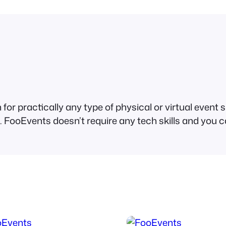
o
o
C
o
m
m
e
r
 for practically any type of physical or virtual event
c
re. FooEvents doesn’t require any tech skills and you
e
(
L
i
c
e
n
s