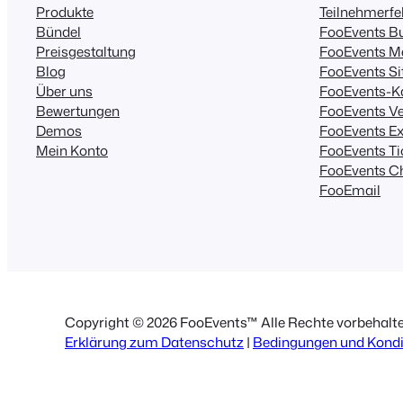
Produkte
Teilnehmerfe
Bündel
FooEvents B
Preisgestaltung
FooEvents M
Blog
FooEvents Si
Über uns
FooEvents-K
Bewertungen
FooEvents Ve
Demos
FooEvents Ex
Mein Konto
FooEvents T
FooEvents C
FooEmail
Copyright © 2026 FooEvents™ Alle Rechte vorbehalte
Erklärung zum Datenschutz
|
Bedingungen und Kondi