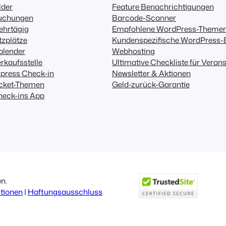
lder
Feature Benachrichtigungen
uchungen
Barcode-Scanner
ehrtägig
Empfohlene WordPress-Theme
tzplätze
Kundenspezifische WordPress-
alender
Webhosting
rkaufsstelle
Ultimative Checkliste für Veran
press Check-in
Newsletter & Aktionen
icket-Themen
Geld-zurück-Garantie
heck-ins App
n.
tionen
|
Haftungsausschluss