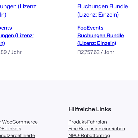
e
:
arenkorb hinzufügen
Zum Warenkorb hinzufügen
S
vents
FooEvents
i
ngen (Lizenz:
Buchungen Bundle
n
ln)
(Lizenz: Einzeln)
g
5.89
/ Jahr
R
2,757.62
/ Jahr
l
e
)
M
e
n
g
Hilfreiche Links
e
für WooCommerce
Produkt-Fahrplan
F-Tickets
Eine Rezension einreichen
nutzerdefinierte
NPO-Rabattantrag