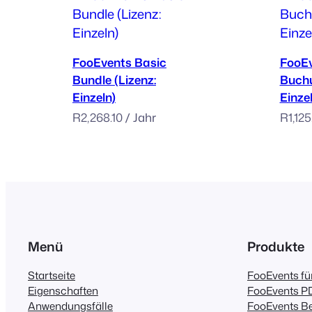
Zum Warenkorb hinzufügen
Zum W
FooEvents Basic
FooE
Bundle (Lizenz:
Buchu
Einzeln)
Einze
R
2,268.10
/ Jahr
R
1,12
Menü
Produkte
Startseite
FooEvents 
Eigenschaften
FooEvents PD
Anwendungsfälle
FooEvents Be