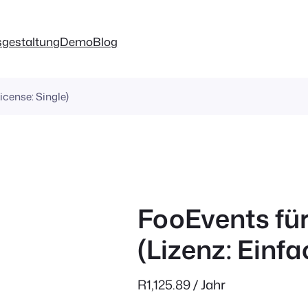
sgestaltung
Demo
Blog
cense: Single)
FooEvents f
(Lizenz: Einfa
R
1,125.89
/ Jahr