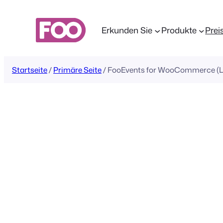
Zum
Inhalt
Erkunden Sie
Produkte
Prei
springen
Startseite
/
Primäre Seite
/ FooEvents for WooCommerce (Li