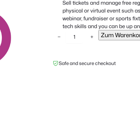
Sell tickets and manage free regi
physical or virtual event such as
webinar, fundraiser or sports fi
tech skills and you can be up a
F
Zum Warenkor
−
+
o
o
E
Safe and secure checkout
v
e
n
t
s
f
o
r
W