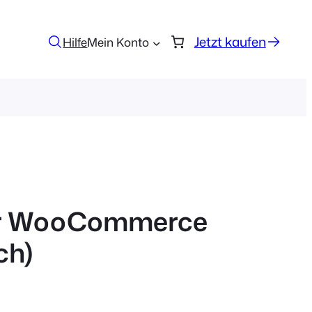
Jetzt kaufen
Hilfe
Mein Konto
ür WooCommerce
ch)