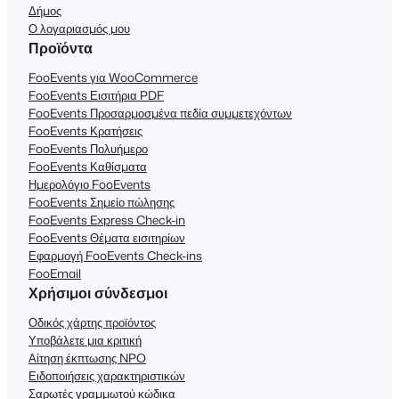
Δήμος
Ο λογαριασμός μου
Προϊόντα
FooEvents για WooCommerce
FooEvents Εισιτήρια PDF
FooEvents Προσαρμοσμένα πεδία συμμετεχόντων
FooEvents Κρατήσεις
FooEvents Πολυήμερο
FooEvents Καθίσματα
Ημερολόγιο FooEvents
FooEvents Σημείο πώλησης
FooEvents Express Check-in
FooEvents Θέματα εισιτηρίων
Εφαρμογή FooEvents Check-ins
FooEmail
Χρήσιμοι σύνδεσμοι
Οδικός χάρτης προϊόντος
Υποβάλετε μια κριτική
Αίτηση έκπτωσης NPO
Ειδοποιήσεις χαρακτηριστικών
Σαρωτές γραμμωτού κώδικα