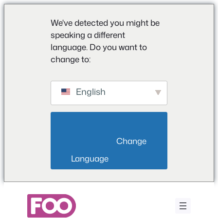
We've detected you might be
speaking a different
language. Do you want to
change to:
English
                        Change 
Language                    
Μετάβαση
στο
περιεχόμενο