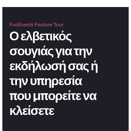
FooEvents Feature Tour
Ο ελβετικός
σουγιάς για την
εκδήλωσή σας ή
την υπηρεσία
που μπορείτε να
κλείσετε