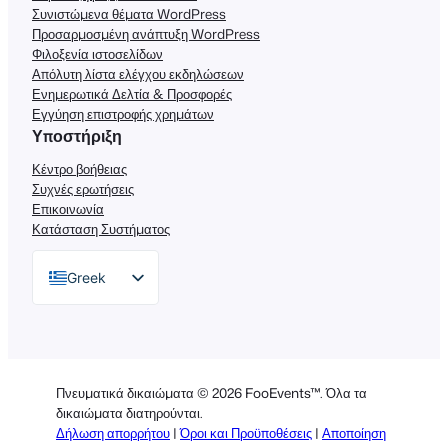
Συνιστώμενα θέματα WordPress
Προσαρμοσμένη ανάπτυξη WordPress
Φιλοξενία ιστοσελίδων
Απόλυτη λίστα ελέγχου εκδηλώσεων
Ενημερωτικά Δελτία & Προσφορές
Εγγύηση επιστροφής χρημάτων
Υποστήριξη
Κέντρο βοήθειας
Συχνές ερωτήσεις
Επικοινωνία
Κατάσταση Συστήματος
Greek
English
German
Dutch
Πνευματικά δικαιώματα © 2026 FooEvents™. Όλα τα
Spanish
δικαιώματα διατηρούνται.
Δήλωση απορρήτου
|
Όροι και Προϋποθέσεις
|
Αποποίηση
Italian