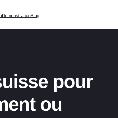
on
Démonstration
Blog
suisse pour
ment ou