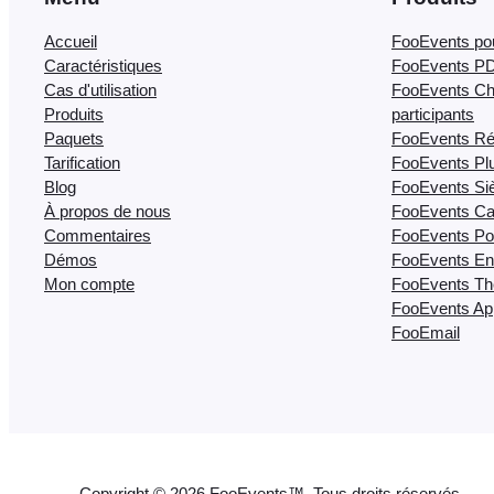
Accueil
FooEvents p
Caractéristiques
FooEvents PD
Cas d'utilisation
FooEvents Ch
Produits
participants
Paquets
FooEvents Ré
Tarification
FooEvents Plu
Blog
FooEvents Si
À propos de nous
FooEvents Cal
Commentaires
FooEvents Poi
Démos
FooEvents En
Mon compte
FooEvents Thè
FooEvents App
FooEmail
Copyright © 2026 FooEvents™. Tous droits réservés.