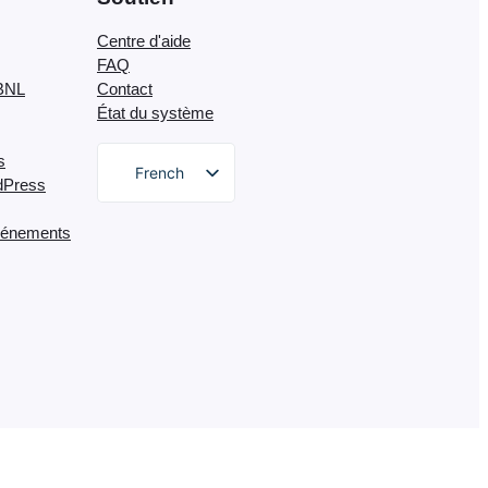
Centre d'aide
FAQ
OBNL
Contact
État du système
s
French
dPress
English
événements
German
Dutch
Spanish
Italian
Portuguese
Polish
Greek