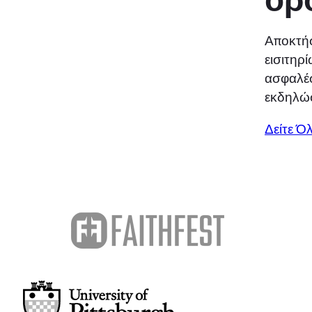
Αποκτήσ
εισιτηρ
ασφαλέσ
εκδηλώσ
Δείτε Ό