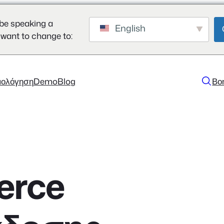
be speaking a
English
 want to change to:
μολόγηση
Demo
Blog
Βο
rce