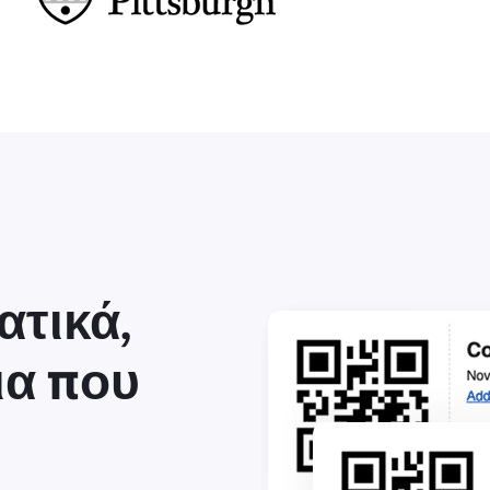
ατικά,
ια που