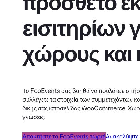
πρόσθετο έ
εισιτηρίων 
χώρους και 
Το FooEvents σας βοηθά να πουλάτε εισιτήρια
συλλέγετε τα στοιχεία των συμμετεχόντων κ
δικής σας ιστοσελίδας WooCommerce. Χωρίς 
γνώσεις.
Αποκτήστε το FooEvents τώρα!
Ανακαλύψτε 