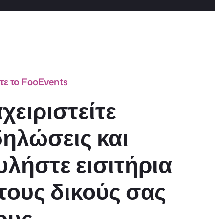
τε το FooEvents
χειριστείτε
δηλώσεις και
υλήστε εισιτήρια
τους δικούς σας
ους