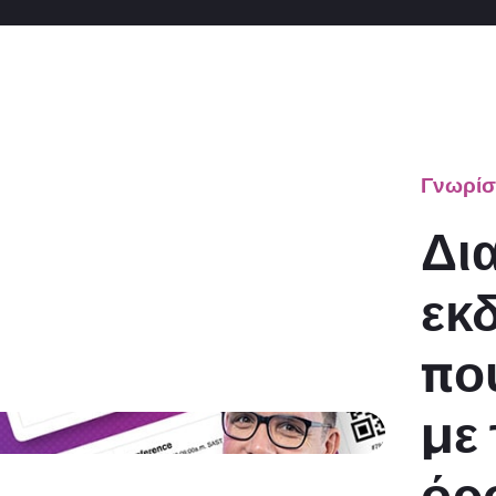
Γνωρίσ
Δια
εκ
πο
με 
όρ