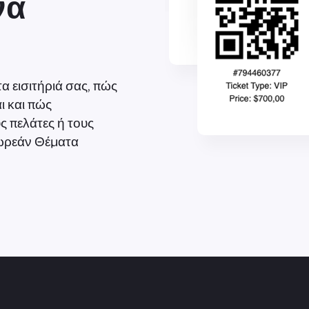
να
α εισιτήριά σας, πώς
ι και πώς
ς πελάτες ή τους
δωρεάν Θέματα