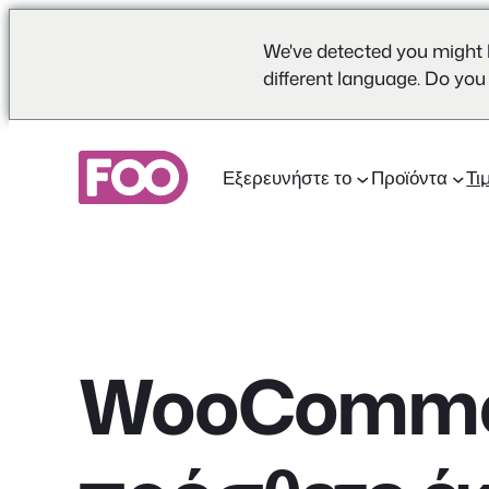
We've detected you might 
different language. Do you
Μετάβαση
στο
Εξερευνήστε το
Προϊόντα
Τι
περιεχόμενο
WooComme