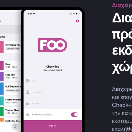
Διαχεί
Δια
πρ
εκδ
χώ
Διαχειρ
και επα
Check-i
την κατ
εκατομμ
επαλήθε