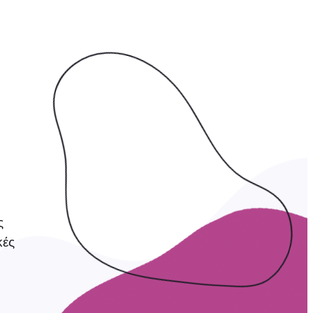
ς
κές