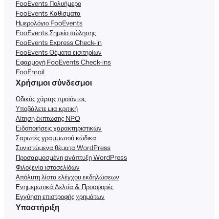
FooEvents Πολυήμερο
FooEvents Καθίσματα
Ημερολόγιο FooEvents
FooEvents Σημείο πώλησης
FooEvents Express Check-in
FooEvents Θέματα εισιτηρίων
Εφαρμογή FooEvents Check-ins
FooEmail
Χρήσιμοι σύνδεσμοι
Οδικός χάρτης προϊόντος
Υποβάλετε μια κριτική
Αίτηση έκπτωσης NPO
Ειδοποιήσεις χαρακτηριστικών
Σαρωτές γραμμωτού κώδικα
Συνιστώμενα θέματα WordPress
Προσαρμοσμένη ανάπτυξη WordPress
Φιλοξενία ιστοσελίδων
Απόλυτη λίστα ελέγχου εκδηλώσεων
Ενημερωτικά Δελτία & Προσφορές
Εγγύηση επιστροφής χρημάτων
Υποστήριξη