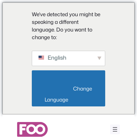
We've detected you might be
speaking a different
language. Do you want to
change to:
English
                        Change 
Language                    
Μετάβαση
στο
περιεχόμενο