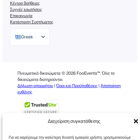
Κέντρο βοήθειας
Συχνές ερωτήσεις
Επικοινωνία
Κατάσταση Συστήματος
Greek
English
German
Dutch
Πνευματικά δικαιώματα © 2026 FooEvents™. Όλα τα
Spanish
δικαιώματα διατηρούνται.
Δήλωση απορρήτου
|
Όροι και Προϋποθέσεις
|
Αποποίηση
Italian
ευθύνης
Portuguese
French
Polish
Διαχείριση συγκατάθεσης
Για να παρέχουμε την καλύτερη δυνατή εμπειρία χρήστη, χρησιμοποιούμε