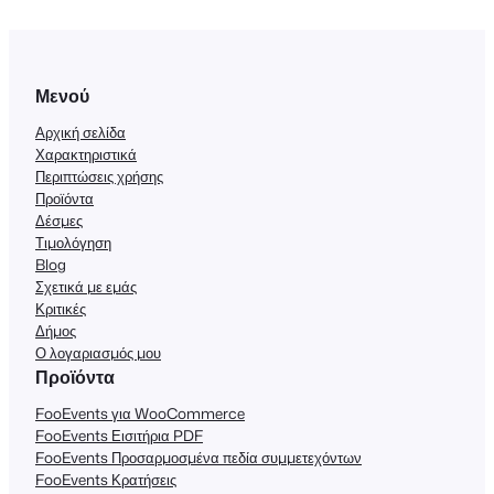
Μενού
Αρχική σελίδα
Χαρακτηριστικά
Περιπτώσεις χρήσης
Προϊόντα
Δέσμες
Τιμολόγηση
Blog
Σχετικά με εμάς
Κριτικές
Δήμος
Ο λογαριασμός μου
Προϊόντα
FooEvents για WooCommerce
FooEvents Εισιτήρια PDF
FooEvents Προσαρμοσμένα πεδία συμμετεχόντων
FooEvents Κρατήσεις