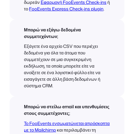
δωρεάν
Εφαρμογή FooEvents Check-ins
ή
το
FooEvents Express Check-ins plugin
.
Μπορώ να εξάγω δεδομένα
συμμετεχόντων;
Εξάγετε ένα αρχείο CSV που περιέχει
δεδομένα για όλα τα άτομα που
συμμετέχουν σε μια συγκεκριμένη
εκδήλωση, τα οποία μπορείτε είτε να
ανοίξετε σε ένα λογιστικό φύλλο είτε να
εισαγάγετε σε άλλη βάση δεδομένων ή
σύστημα CRM.
Μπορώ να στείλω email και υπενθυμίσεις
στους συμμετέχοντες;
Το FooEvents ενσωματώνεται απρόσκοπτα
με το Mailchimp
και περιλαμβάνει τη