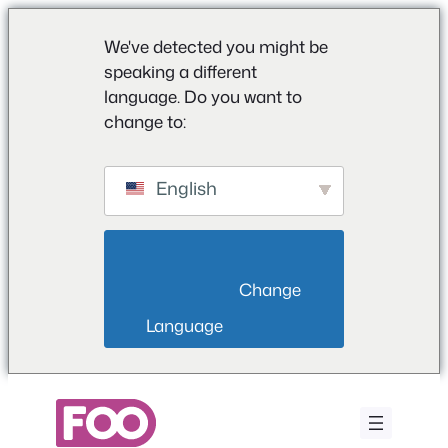
We've detected you might be
speaking a different
language. Do you want to
change to:
English
                        Change 
Language                    
Zum
Inhalt
springen