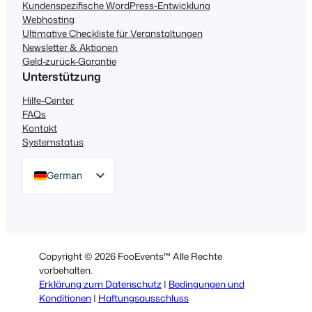
Kundenspezifische WordPress-Entwicklung
Webhosting
Ultimative Checkliste für Veranstaltungen
Newsletter & Aktionen
Geld-zurück-Garantie
Unterstützung
Hilfe-Center
FAQs
Kontakt
Systemstatus
German
English
Dutch
Spanish
Copyright © 2026 FooEvents™ Alle Rechte
Italian
vorbehalten.
Erklärung zum Datenschutz
|
Bedingungen und
Portuguese
Konditionen
|
Haftungsausschluss