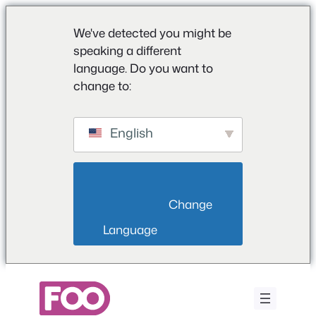
We've detected you might be
speaking a different
language. Do you want to
change to:
English
                        Change 
Language                    
Μετάβαση
στο
περιεχόμενο