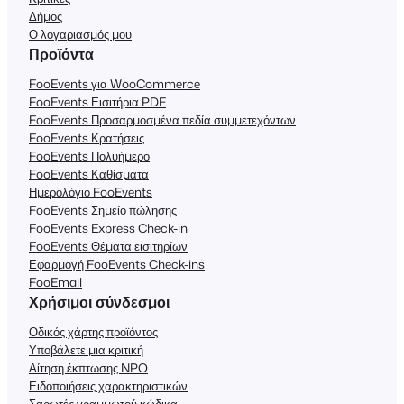
Δήμος
Ο λογαριασμός μου
Προϊόντα
FooEvents για WooCommerce
FooEvents Εισιτήρια PDF
FooEvents Προσαρμοσμένα πεδία συμμετεχόντων
FooEvents Κρατήσεις
FooEvents Πολυήμερο
FooEvents Καθίσματα
Ημερολόγιο FooEvents
FooEvents Σημείο πώλησης
FooEvents Express Check-in
FooEvents Θέματα εισιτηρίων
Εφαρμογή FooEvents Check-ins
FooEmail
Χρήσιμοι σύνδεσμοι
Οδικός χάρτης προϊόντος
Υποβάλετε μια κριτική
Αίτηση έκπτωσης NPO
Ειδοποιήσεις χαρακτηριστικών
Σαρωτές γραμμωτού κώδικα