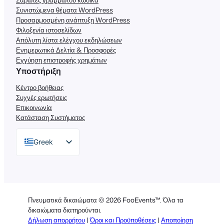
Συνιστώμενα θέματα WordPress
Προσαρμοσμένη ανάπτυξη WordPress
Φιλοξενία ιστοσελίδων
Απόλυτη λίστα ελέγχου εκδηλώσεων
Ενημερωτικά Δελτία & Προσφορές
Εγγύηση επιστροφής χρημάτων
Υποστήριξη
Κέντρο βοήθειας
Συχνές ερωτήσεις
Επικοινωνία
Κατάσταση Συστήματος
Greek
English
German
Dutch
Πνευματικά δικαιώματα © 2026 FooEvents™. Όλα τα
Spanish
δικαιώματα διατηρούνται.
Δήλωση απορρήτου
|
Όροι και Προϋποθέσεις
|
Αποποίηση