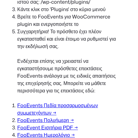
ιστού σας: /wp-content/plugins/
Κάντε κλικ στο 'Plugins' στο κύριο μενού
Βρείτε το
FooEvents για WooCommerce
plugin και ενεργοποιήστε το
Συγχαρητήρια! Το πρόσθετο έχει πλέον
εγκατασταθεί και είναι έτοιμο να ρυθμιστεί για
την εκδήλωσή σας.
Ενδέχεται επίσης να χρειαστεί να
εγκαταστήσουμε πρόσθετες επεκτάσεις
FooEvents ανάλογα με τις ειδικές απαιτήσεις
της επιχείρησής σας. Μπορείτε να μάθετε
περισσότερα για τις επεκτάσεις εδώ:
FooEvents Πεδία προσαρμοσμένων
συμμετεχόντων →
FooEvents Πολυήμερη →
FooEvent Εισιτήρια PDF →
FooEvents Ημερολόγιο →