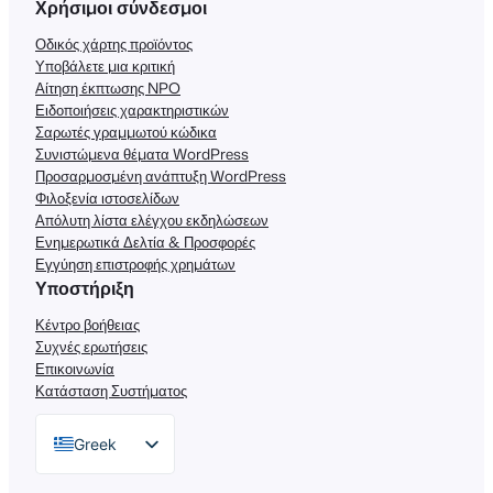
Χρήσιμοι σύνδεσμοι
Οδικός χάρτης προϊόντος
Υποβάλετε μια κριτική
Αίτηση έκπτωσης NPO
Ειδοποιήσεις χαρακτηριστικών
Σαρωτές γραμμωτού κώδικα
Συνιστώμενα θέματα WordPress
Προσαρμοσμένη ανάπτυξη WordPress
Φιλοξενία ιστοσελίδων
Απόλυτη λίστα ελέγχου εκδηλώσεων
Ενημερωτικά Δελτία & Προσφορές
Εγγύηση επιστροφής χρημάτων
Υποστήριξη
Κέντρο βοήθειας
Συχνές ερωτήσεις
Επικοινωνία
Κατάσταση Συστήματος
Greek
English