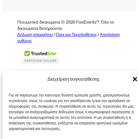
German
Dutch
Πνευματικά δικαιώματα © 2026 FooEvents™. Όλα τα
Spanish
δικαιώματα διατηρούνται.
Δήλωση απορρήτου
|
Όροι και Προϋποθέσεις
|
Αποποίηση
Italian
ευθύνης
Portuguese
French
Polish
Διαχείριση συγκατάθεσης
Faceboo
X
YouT
Για να παρέχουμε την καλύτερη δυνατή εμπειρία χρήστη, χρησιμοποιούμε
τεχνολογίες όπως τα cookies για την αποθήκευση ή/και την πρόσβαση σε
πληροφορίες της συσκευής. Η συγκατάθεση σε αυτές τις τεχνολογίες θα μας
επιτρέψει να επεξεργαζόμαστε δεδομένα όπως η συμπεριφορά περιήγησης ή
τα μοναδικά αναγνωριστικά σε αυτόν τον ιστότοπο. Η μη συγκατάθεση ή η
ανάκληση της συγκατάθεσης, ενδέχεται να επηρεάσει αρνητικά ορισμένα
χαρακτηριστικά και λειτουργίες.