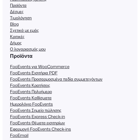
Προϊόντα
Δέσμες
Τιμολόγηση
Blog
Σχετικά με εμάς
Κριτικές
Δήμος
Ο λογαριασμός μου
Προϊόντα
FooEvents για WooCommerce
FooEvents Εισιτήρια PDF
FooEvents Προσαρμοσμένα πεδία συμμετεχόντων
FooEvents Κρατήσεις
FooEvents Πολυήμερο
FooEvents Καθίσματα
Ημερολόγιο FooEvents
FooEvents Σημείο πώλησης
FooEvents Express Check-in
FooEvents Θέματα εισιτηρίων
Εφαρμογή FooEvents Check-ins
FooEmail