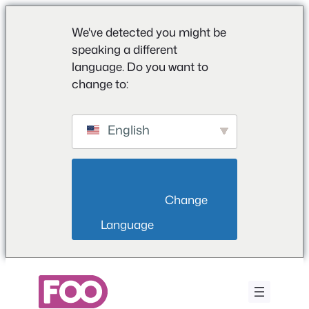
We've detected you might be
speaking a different
language. Do you want to
change to:
English
                        Change 
Language                    
Μετάβαση
στο
περιεχόμενο