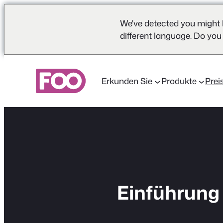
We've detected you might 
different language. Do you
Zum
Inhalt
Erkunden Sie
Produkte
Prei
springen
Einführun