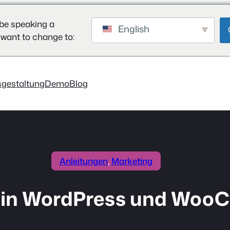
be speaking a
English
 want to change to:
sgestaltung
Demo
Blog
Anleitungen
, 
Marketing
g in WordPress und Wo