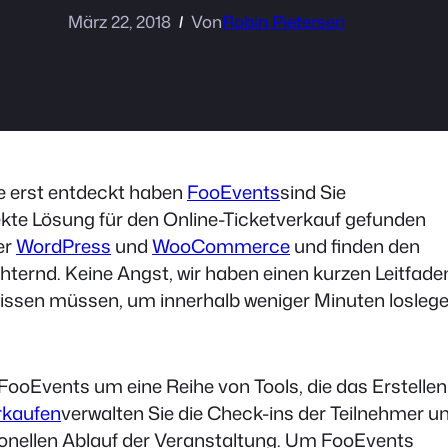
März 22, 2018
Von
Robin Pietersen
e erst entdeckt haben
FooEvents
sind Sie
fekte Lösung für den Online-Ticketverkauf gefunden
er
WordPress
und
WooCommerce
und finden den
ternd. Keine Angst, wir haben einen kurzen Leitfade
e wissen müssen, um innerhalb weniger Minuten losleg
i FooEvents um eine Reihe von Tools, die das Erstellen
rkaufen
verwalten Sie die Check-ins der Teilnehmer u
ionellen Ablauf der Veranstaltung. Um FooEvents