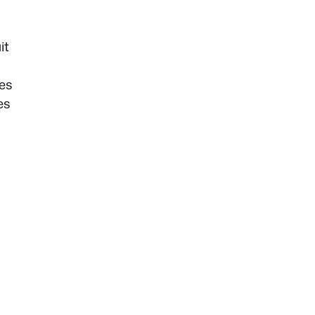
it
les
es