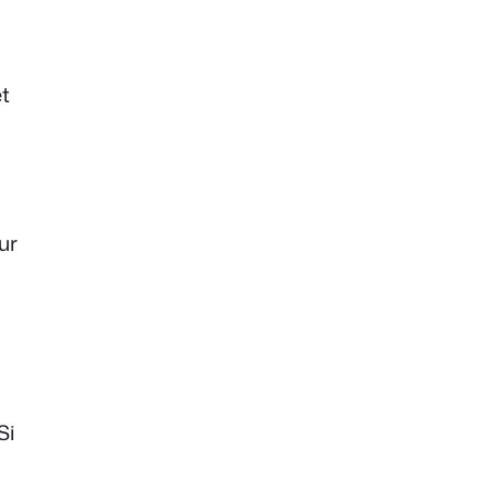
et
ur
Si