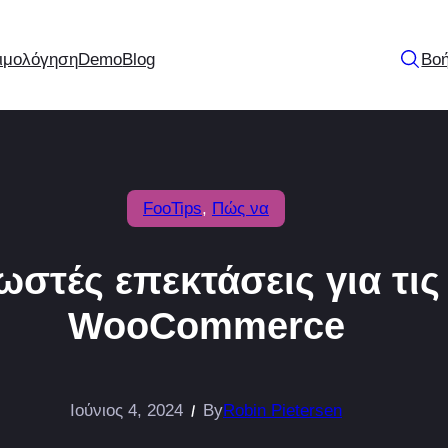
ιμολόγηση
Demo
Blog
Βοή
FooTips
, 
Πώς να
ωστές επεκτάσεις για τι
WooCommerce
Ιούνιος 4, 2024
By
Robin Pietersen