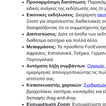
Προσαρμόσιμη διατύπωση
: Παρακάμ
ειδικές ανάγκες της εκδήλωσής σας (π.χ.,
Εικονικές εκδηλώσεις
: Διαχείριση
εικο
Zoom για απρόσκοπτες διαδικτυακές συν
διασφαλίζοντας ότι οι συμμετέχοντες 
Διαπιστώσεις
: Δείτε τα έσοδα των εκδ
διαθέσιμα εισιτήρια και πολλά άλλα.
Μεταφράσεις:
Τα πρόσθετα FooEvents
Αφρικάνς, Καταλανικά, Τσέχικα, Γερμανι
Πορτογαλικά.
Αυτόματη λήξη συμβάντων
:
Ορισμός
ημερομηνία, απενεργοποιώντας τις πω
ιστότοπό σας.
Κατασκευαστής χαρτικών
:
Σχεδιασμό
βραχιολάκια, εισιτήρια, κονκάρδες και ε
διεπαφής drag-and-drop.
Ενσωμάτωση Zoom
: Ενσωματώστε α