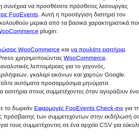
η συνέχεια να προσθέσετε πρόσθετες λειτουργίες
εις FooEvents
. Αυτή η προσέγγιση διατηρεί τον
Ακολουθούν μερικά από τα βασικά χαρακτηριστικά πο
 WooCommerce
plugin:
λώσεις WooCommerce
και
να πουλάτε εισιτήρια
dPress χρησιμοποιώντας
WooCommerce
.
 αναλυτικές λεπτομέρειες για το γεγονός,
ιλήψεων, γκαλερί εικόνων και χαρτών Google.
Στείλτε αυτόματα προσαρμόσιμα μηνύματα
α εισιτήρια στους συμμετέχοντες όταν αγοράζουν ένα
τε το δωρεάν
Εφαρμογές FooEvents Check-ins
για τ
 της πρόσβασης των συμμετεχόντων στην εκδήλωσή σ
ια τους συμμετέχοντες σε ένα αρχείο CSV για εύκολ