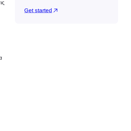
ις
Get started
α