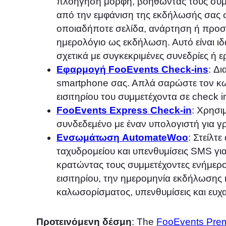
πλοήγηση μορφή, βοηθώντας τους συμμ
από την εμφάνιση της εκδήλωσής σας σ
οποιαδήποτε σελίδα, ανάρτηση ή προσ
ημερολόγιο ως εκδήλωση. Αυτό είναι ι
σχετικά με συγκεκριμένες συνεδρίες ή ε
Εφαρμογή FooEvents Check-ins
: Δ
smartphone σας. Απλά σαρώστε τον κωδ
εισιτηρίου του συμμετέχοντα σε check i
FooEvents Express Check-in
: Χρησι
συνδεδεμένο με έναν υπολογιστή για γ
Ενσωμάτωση AutomateWoo
: Στείλτ
ταχυδρομείου και υπενθυμίσεις SMS για 
κρατώντας τους συμμετέχοντες ενήμερο
εισιτηρίου, την ημερομηνία εκδήλωσης 
καλωσορίσματος, υπενθυμίσεις και ευχα
Προτεινόμενη δέσμη
: The
FooEvents Pre