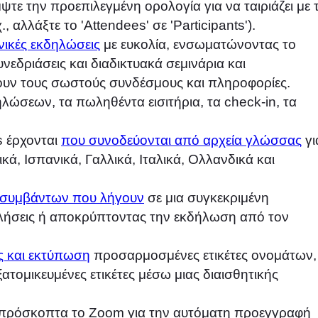
ψτε την προεπιλεγμένη ορολογία για να ταιριάζει με τ
 αλλάξτε το 'Attendees' σε 'Participants').
νικές εκδηλώσεις
με ευκολία, ενσωματώνοντας το
εδριάσεις και διαδικτυακά σεμινάρια και
έχουν τους σωστούς συνδέσμους και πληροφορίες.
ηλώσεων, τα πωληθέντα εισιτήρια, τα check-in, τα
 έρχονται
που συνοδεύονται από αρχεία γλώσσας
γι
κά, Ισπανικά, Γαλλικά, Ιταλικά, Ολλανδικά και
 συμβάντων που λήγουν
σε μια συγκεκριμένη
λήσεις ή αποκρύπτοντας την εκδήλωση από τον
ς και εκτύπωση
προσαρμοσμένες ετικέτες ονομάτων,
ξατομικευμένες ετικέτες μέσω μιας διαισθητικής
πρόσκοπτα το Zoom για την αυτόματη προεγγραφή