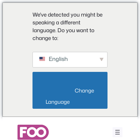
We've detected you might be
speaking a different
language. Do you want to
change to:
English
                        Change 
Language                    
Vai
al
contenuto