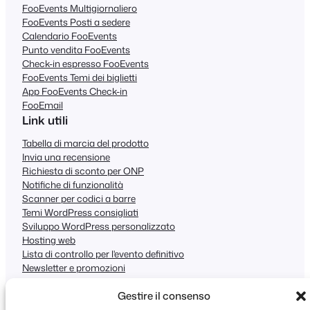
FooEvents Multigiornaliero
FooEvents Posti a sedere
Calendario FooEvents
Punto vendita FooEvents
Check-in espresso FooEvents
FooEvents Temi dei biglietti
App FooEvents Check-in
FooEmail
Link utili
Tabella di marcia del prodotto
Invia una recensione
Richiesta di sconto per ONP
Notifiche di funzionalità
Scanner per codici a barre
Temi WordPress consigliati
Sviluppo WordPress personalizzato
Hosting web
Lista di controllo per l'evento definitivo
Newsletter e promozioni
Garanzia di rimborso
Gestire il consenso
Supporto