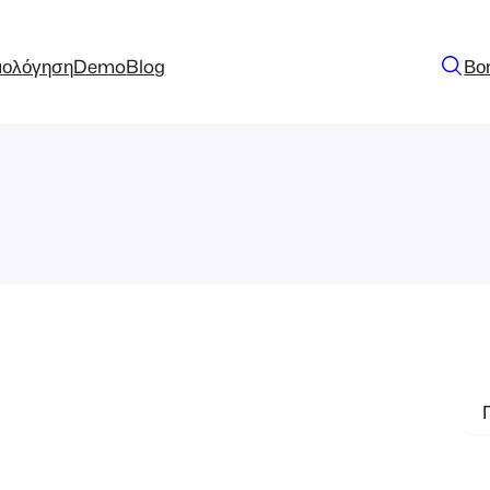
μολόγηση
Demo
Blog
Βο