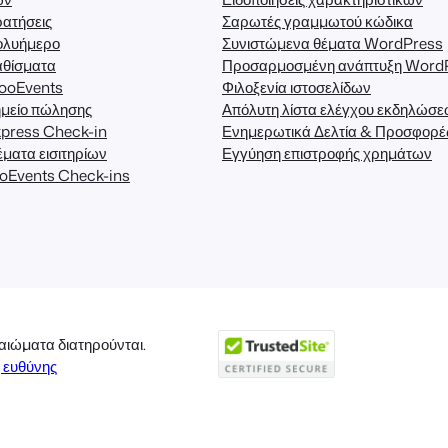
ατήσεις
Σαρωτές γραμμωτού κώδικα
ολυήμερο
Συνιστώμενα θέματα WordPress
αθίσματα
Προσαρμοσμένη ανάπτυξη Word
FooEvents
Φιλοξενία ιστοσελίδων
μείο πώλησης
Απόλυτη λίστα ελέγχου εκδηλώσ
press Check-in
Ενημερωτικά Δελτία & Προσφορέ
ματα εισιτηρίων
Εγγύηση επιστροφής χρημάτων
oEvents Check-ins
αιώματα διατηρούνται.
 ευθύνης