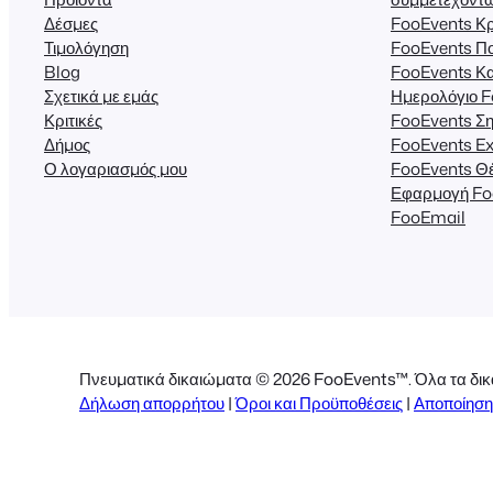
Δέσμες
FooEvents Κρ
Τιμολόγηση
FooEvents Π
Blog
FooEvents Κ
Σχετικά με εμάς
Ημερολόγιο 
Κριτικές
FooEvents Ση
Δήμος
FooEvents Ex
Ο λογαριασμός μου
FooEvents Θέ
Εφαρμογή Fo
FooEmail
Πνευματικά δικαιώματα © 2026 FooEvents™. Όλα τα δικ
Δήλωση απορρήτου
|
Όροι και Προϋποθέσεις
|
Αποποίηση