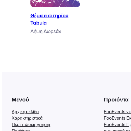
Προσθήκη στο καλάθι
Θέμα εισιτηρίου
Tabula
Λήψη Δωρεάν
Μενού
Προϊόντα
Αρχική σελίδα
FooEvents 
Χαρακτηριστικά
FooEvents Ει
Περιπτώσεις χρήσης
FooEvents Π
Προϊόντα
συμμετεχόντ