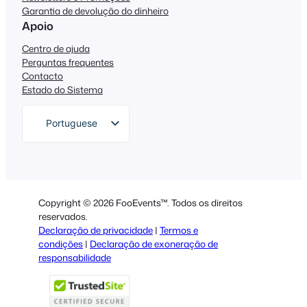
Garantia de devolução do dinheiro
Apoio
Centro de ajuda
Perguntas frequentes
Contacto
Estado do Sistema
Portuguese
English
German
Dutch
Copyright © 2026 FooEvents™. Todos os direitos
Spanish
reservados.
Declaração de privacidade
|
Termos e
Italian
condições
|
Declaração de exoneração de
responsabilidade
French
Polish
Greek