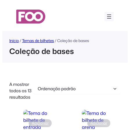
Saltar
para
o
conteúdo
Início
/
Temas de bilhetes
/ Coleção de bases
Coleção de bases
A mostrar
todos os 13
resultados
Adicionar
Adicionar