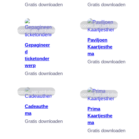
Gratis downloaden
Gratis downloaden
Toevoegen aan winkelwagen
Toevoegen aan winkelwagen
Paviljoen
Gepagineer
Kaartjesthe
d
ma
ticketonder
Gratis downloaden
werp
Gratis downloaden
Toevoegen aan winkelwagen
Toevoegen aan winkelwagen
Cadeauthe
Prima
ma
Kaartjesthe
Gratis downloaden
ma
Gratis downloaden