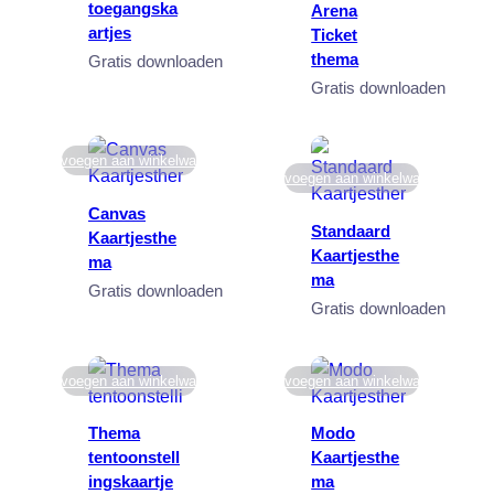
toegangska
Arena
artjes
Ticket
thema
Gratis downloaden
Gratis downloaden
Toevoegen aan winkelwagen
Toevoegen aan winkelwagen
Canvas
Standaard
Kaartjesthe
Kaartjesthe
ma
ma
Gratis downloaden
Gratis downloaden
Toevoegen aan winkelwagen
Toevoegen aan winkelwagen
Thema
Modo
tentoonstell
Kaartjesthe
ingskaartje
ma