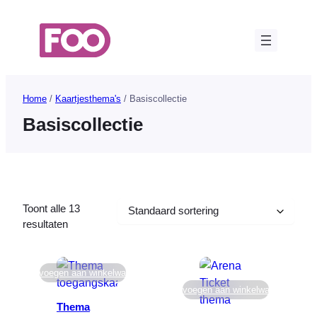
Ga
naar
de
inhoud
Home
/
Kaartjesthema's
/ Basiscollectie
Basiscollectie
Toont alle 13
resultaten
Toevoegen aan winkelwagen
Toevoegen aan winkelwagen
Thema