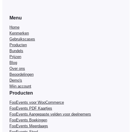
Menu
Home
Kenmerken
Gebruikscases
Producten
Bundels
Prijzen
Blog
Over ons
Beoordelingen
Demo's
Mijn account
Producten
FooEvents voor WooCommerce
FooEvents PDF Kaartjes
FooEvents Aangepaste velden voor deelnemers
FooEvents Boekingen
FooEvents Meerdaags
FooEvents Stoel