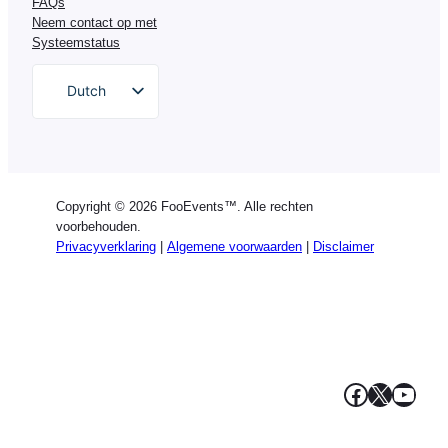
FAQs
Neem contact op met
Systeemstatus
Dutch
English
German
Spanish
Copyright © 2026 FooEvents™. Alle rechten
Italian
voorbehouden.
Privacyverklaring
|
Algemene voorwaarden
|
Disclaimer
Portuguese
French
Polish
Greek
Facebook
X
YouT