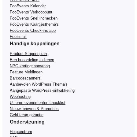
FooEvents Kalender
FooEvents Verkooppunt
FooEvents Snel inchecken
FooEvents Kaartjesthema's
FooEvents Check-ins app
FooEmail
Handige koppelingen
Product Stappenplan
Een beoordeling indienen
NPO kortingsaanvraag
Feature Meldingen
Barcodescanners
Aanbevolen WordPress Thema's
Aangepaste WordPress-ontwikkeling
Webhosting
Ultieme evenementen checklist
Nieuwsbrieven & Promoties
Geld-terug-garantie
Ondersteuning
Helpcentrum