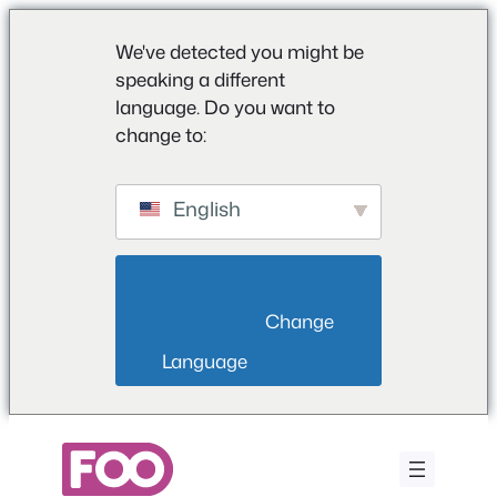
We've detected you might be
speaking a different
language. Do you want to
change to:
English
                        Change 
Language                    
Aller
au
contenu