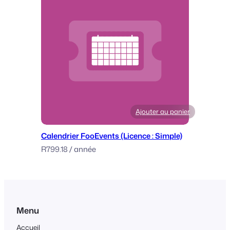
Ajouter au panier
Calendrier FooEvents (Licence : Simple)
R
799.18
/ année
Menu
Accueil