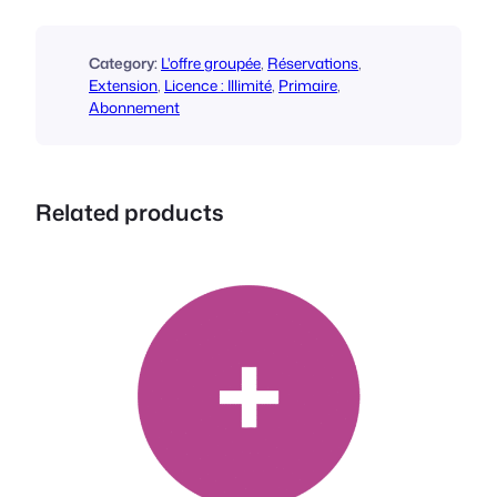
é
d
e
Category:
L'offre groupée
, 
Réservations
, 
F
Extension
, 
Licence : Illimité
, 
Primaire
, 
Abonnement
o
o
E
v
Related products
e
n
t
s
B
o
o
k
i
n
g