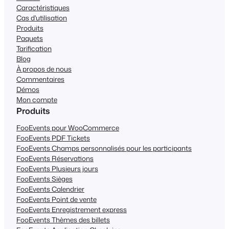
Caractéristiques
Cas d'utilisation
Produits
Paquets
Tarification
Blog
À propos de nous
Commentaires
Démos
Mon compte
Produits
FooEvents pour WooCommerce
FooEvents PDF Tickets
FooEvents Champs personnalisés pour les participants
FooEvents Réservations
FooEvents Plusieurs jours
FooEvents Sièges
FooEvents Calendrier
FooEvents Point de vente
FooEvents Enregistrement express
FooEvents Thèmes des billets