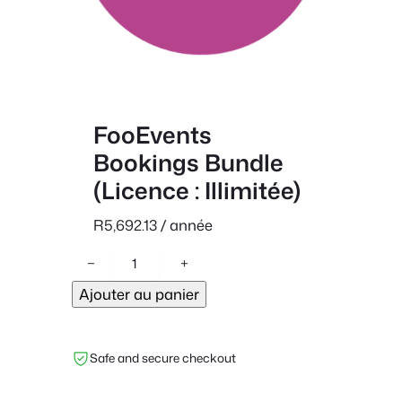
FooEvents
Bookings Bundle
(Licence : Illimitée)
R
5,692.13
/ année
q
−
+
u
Ajouter au panier
a
n
t
Safe and secure checkout
i
t