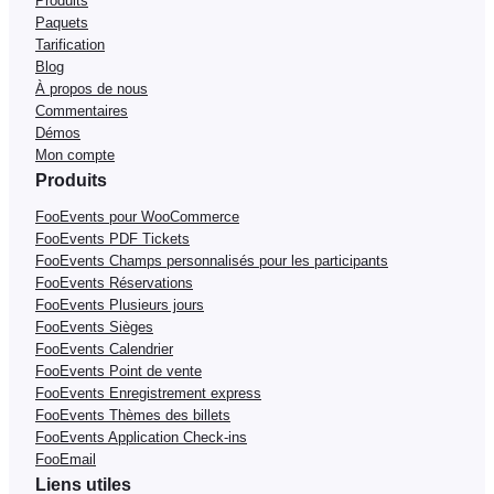
Produits
Paquets
Tarification
Blog
À propos de nous
Commentaires
Démos
Mon compte
Produits
FooEvents pour WooCommerce
FooEvents PDF Tickets
FooEvents Champs personnalisés pour les participants
FooEvents Réservations
FooEvents Plusieurs jours
FooEvents Sièges
FooEvents Calendrier
FooEvents Point de vente
FooEvents Enregistrement express
FooEvents Thèmes des billets
FooEvents Application Check-ins
FooEmail
Liens utiles