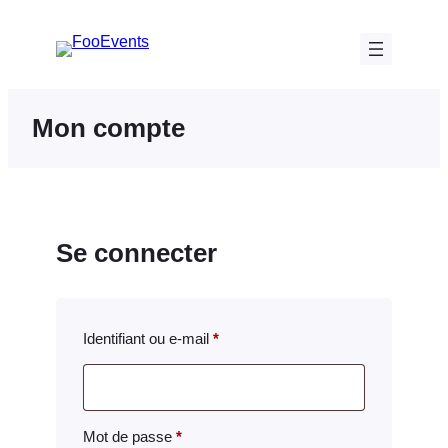
Aller
au
contenu
Mon compte
Se connecter
Obligatoire
Identifiant ou e-mail
*
Obligatoire
Mot de passe
*