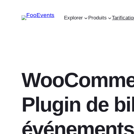
Aller
au
Explorer
Produits
Tarificati
contenu
WooComme
Plugin de bi
événements,