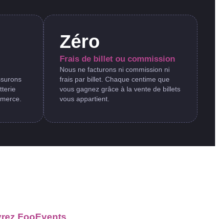
Zéro
Frais de billet ou commission
Nous ne facturons ni commission ni
ssurons
frais par billet. Chaque centime que
tterie
vous gagnez grâce à la vente de billets
merce.
vous appartient.
rez FooEvents