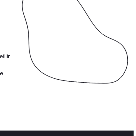
llir
e.