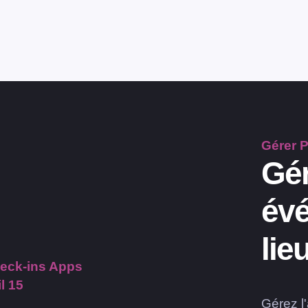
Gérer
P
Gér
évé
lie
l 15
Gérez l