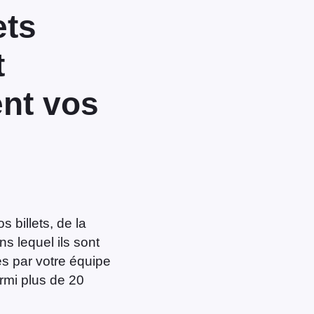
ets
t
nt vos
s billets, de la
s lequel ils sont
és par votre équipe
armi plus de 20