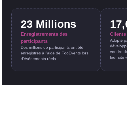
23 Millions
17,
Enregistrements des
Clients 
Adopté pa
participants
développe
Des millions de participants ont été
vendre de
enregistrés à l'aide de FooEvents lors
leur site 
d'événements réels.