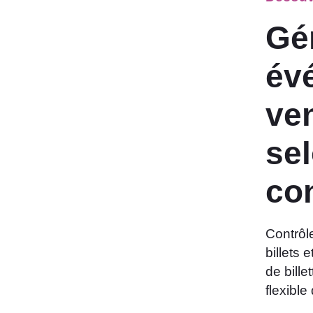
Gé
év
ven
se
co
Contrôl
billets 
de bille
flexibl