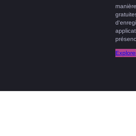
manière
gratuit
d'enregi
applicat
présence
Explorer