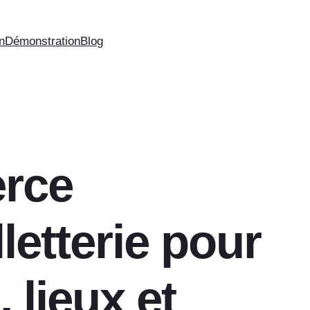
on
Démonstration
Blog
rce
lletterie pour
 lieux et