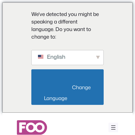
We've detected you might be
speaking a different
language. Do you want to
change to:
English
                        Change 
Language                    
Aller
au
contenu