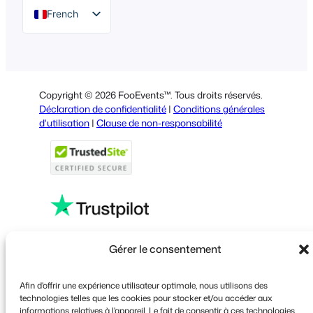
French
English
German
Dutch
Copyright © 2026 FooEvents™. Tous droits réservés.
Spanish
Déclaration de confidentialité
|
Conditions générales
d'utilisation
|
Clause de non-responsabilité
Italian
Portuguese
Polish
Greek
Faceboo
X
YouT
Gérer le consentement
Afin d'offrir une expérience utilisateur optimale, nous utilisons des
technologies telles que les cookies pour stocker et/ou accéder aux
informations relatives à l'appareil. Le fait de consentir à ces technologies