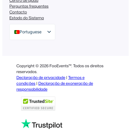
Centro de ajuda
Perguntas frequentes
Contacto
Estado do Sistema
Portuguese
English
German
Dutch
Copyright © 2026 FooEvents™. Todos os direitos
Spanish
reservados.
Declaração de privacidade
|
Termos e
Italian
condições
|
Declaração de exoneração de
responsabilidade
French
Polish
Greek