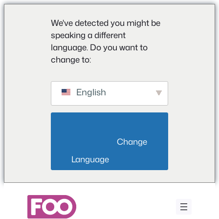
We've detected you might be
speaking a different
language. Do you want to
change to:
English
                        Change 
Language                    
Saltar
para
o