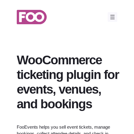
Przejdź
do
treści
WooCommerce
ticketing plugin for
events, venues,
and bookings
FooEvents helps you sell event tickets, manage
bookings, collect attendee details, and check in