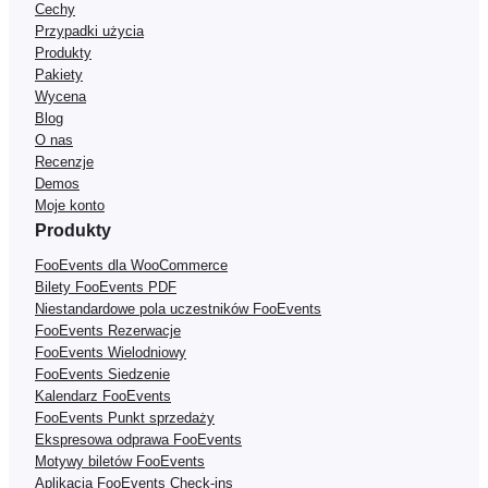
Cechy
Przypadki użycia
Produkty
Pakiety
Wycena
Blog
O nas
Recenzje
Demos
Moje konto
Produkty
FooEvents dla WooCommerce
Bilety FooEvents PDF
Niestandardowe pola uczestników FooEvents
FooEvents Rezerwacje
FooEvents Wielodniowy
FooEvents Siedzenie
Kalendarz FooEvents
FooEvents Punkt sprzedaży
Ekspresowa odprawa FooEvents
Motywy biletów FooEvents
Aplikacja FooEvents Check-ins