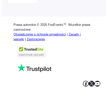
English
German
Dutch
Prawa autorskie © 2026 FooEvents™. Wszelkie prawa
Spanish
zastrzeżone.
Oświadczenie o ochronie prywatności
|
Zasady i
Italian
warunki
|
Zastrzeżenie
Portuguese
French
Greek
Facebook
X
YouT