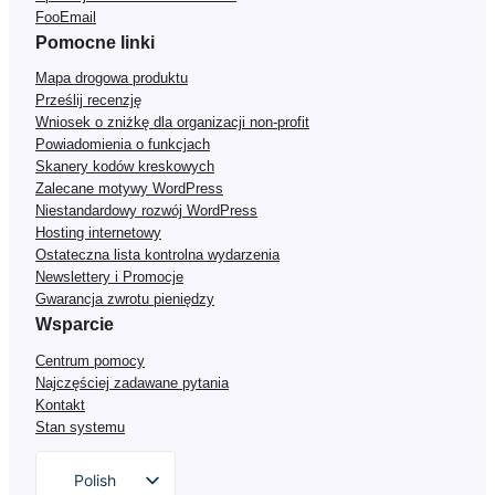
FooEmail
Pomocne linki
Mapa drogowa produktu
Prześlij recenzję
Wniosek o zniżkę dla organizacji non-profit
Powiadomienia o funkcjach
Skanery kodów kreskowych
Zalecane motywy WordPress
Niestandardowy rozwój WordPress
Hosting internetowy
Ostateczna lista kontrolna wydarzenia
Newslettery i Promocje
Gwarancja zwrotu pieniędzy
Wsparcie
Centrum pomocy
Najczęściej zadawane pytania
Kontakt
Stan systemu
Polish