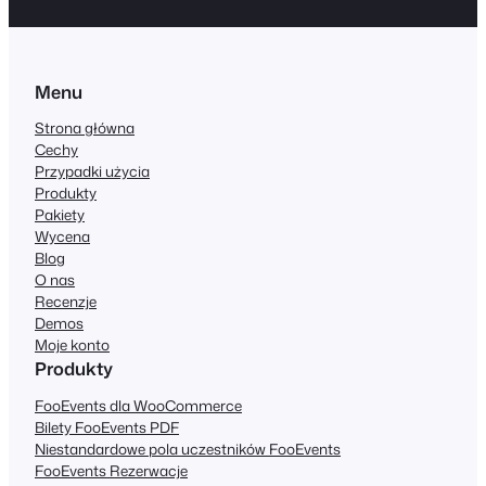
Menu
Strona główna
Cechy
Przypadki użycia
Produkty
Pakiety
Wycena
Blog
O nas
Recenzje
Demos
Moje konto
Produkty
FooEvents dla WooCommerce
Bilety FooEvents PDF
Niestandardowe pola uczestników FooEvents
FooEvents Rezerwacje