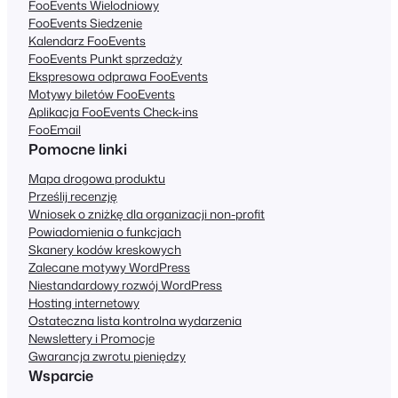
FooEvents Wielodniowy
FooEvents Siedzenie
Kalendarz FooEvents
FooEvents Punkt sprzedaży
Ekspresowa odprawa FooEvents
Motywy biletów FooEvents
Aplikacja FooEvents Check-ins
FooEmail
Pomocne linki
Mapa drogowa produktu
Prześlij recenzję
Wniosek o zniżkę dla organizacji non-profit
Powiadomienia o funkcjach
Skanery kodów kreskowych
Zalecane motywy WordPress
Niestandardowy rozwój WordPress
Hosting internetowy
Ostateczna lista kontrolna wydarzenia
Newslettery i Promocje
Gwarancja zwrotu pieniędzy
Wsparcie