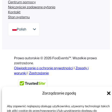
Centrum pomocy
Najczęściej zadawane pytania
Kontakt
Stan systemu
Polish
English
German
Dutch
Prawa autorskie © 2026 FooEvents™. Wszelkie prawa
Spanish
zastrzeżone.
Oświadczenie o ochronie prywatności
|
Zasady i
Italian
warunki
|
Zastrzeżenie
Portuguese
French
Zarządzanie zgodą
Greek
Aby zapewnić najlepszą obsługę użytkownika, używamy technologii takich
jak pliki cookie do przechowywania i/lub uzyskiwania dostępu do