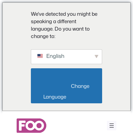
We've detected you might be
speaking a different
language. Do you want to
change to:
English
                        Change 
Language                    
Przejdź
do
treści