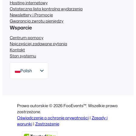
Hosting internetowy
Ostateczna lista kontrolna wydarzenia
Newslettery i Promocje
Gwarancja zwrotu pieniędzy
Wsparcie
Centrum pomocy
Najczęściej zadawane pytania
Kontakt
Stan systemu
Polish
English
German
Dutch
Prawa autorskie © 2026 FooEvents™. Wszelkie prawa
Spanish
zastrzeżone.
Oświadczenie o ochronie prywatności
|
Zasady i
Italian
warunki
|
Zastrzeżenie
Portuguese