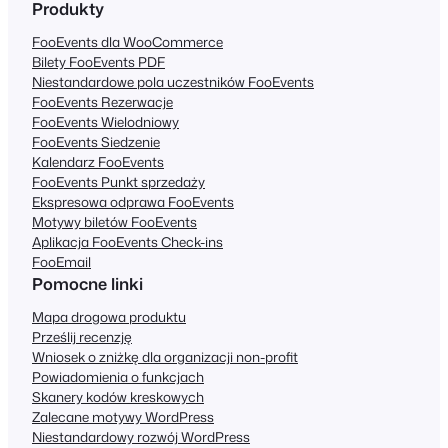
Produkty
FooEvents dla WooCommerce
Bilety FooEvents PDF
Niestandardowe pola uczestników FooEvents
FooEvents Rezerwacje
FooEvents Wielodniowy
FooEvents Siedzenie
Kalendarz FooEvents
FooEvents Punkt sprzedaży
Ekspresowa odprawa FooEvents
Motywy biletów FooEvents
Aplikacja FooEvents Check-ins
FooEmail
Pomocne linki
Mapa drogowa produktu
Prześlij recenzję
Wniosek o zniżkę dla organizacji non-profit
Powiadomienia o funkcjach
Skanery kodów kreskowych
Zalecane motywy WordPress
Niestandardowy rozwój WordPress