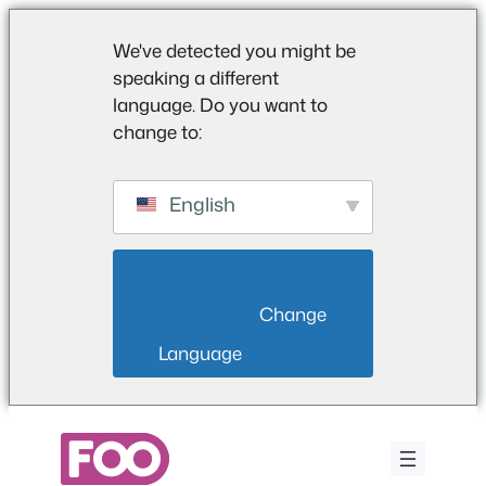
We've detected you might be
speaking a different
language. Do you want to
change to:
English
                        Change 
Language                    
Przejdź
do
treści