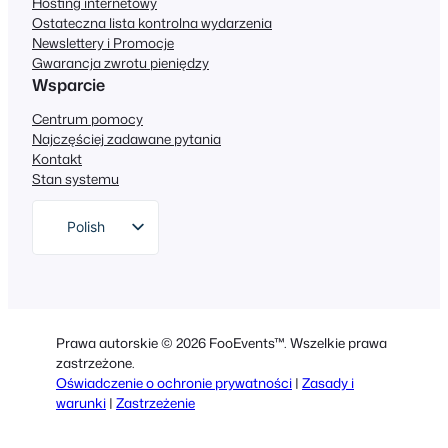
Hosting internetowy
Ostateczna lista kontrolna wydarzenia
Newslettery i Promocje
Gwarancja zwrotu pieniędzy
Wsparcie
Centrum pomocy
Najczęściej zadawane pytania
Kontakt
Stan systemu
Polish
English
German
Dutch
Prawa autorskie © 2026 FooEvents™. Wszelkie prawa
Spanish
zastrzeżone.
Oświadczenie o ochronie prywatności
|
Zasady i
Italian
warunki
|
Zastrzeżenie
Portuguese