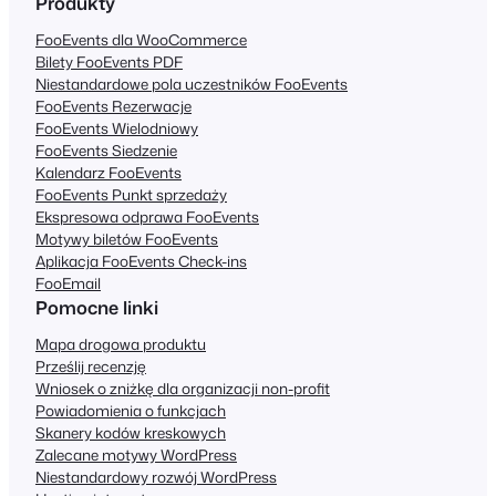
Produkty
FooEvents dla WooCommerce
Bilety FooEvents PDF
Niestandardowe pola uczestników FooEvents
FooEvents Rezerwacje
FooEvents Wielodniowy
FooEvents Siedzenie
Kalendarz FooEvents
FooEvents Punkt sprzedaży
Ekspresowa odprawa FooEvents
Motywy biletów FooEvents
Aplikacja FooEvents Check-ins
FooEmail
Pomocne linki
Mapa drogowa produktu
Prześlij recenzję
Wniosek o zniżkę dla organizacji non-profit
Powiadomienia o funkcjach
Skanery kodów kreskowych
Zalecane motywy WordPress
Niestandardowy rozwój WordPress