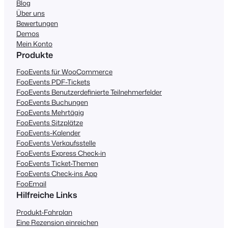
Blog
Über uns
Bewertungen
Demos
Mein Konto
Produkte
FooEvents für WooCommerce
FooEvents PDF-Tickets
FooEvents Benutzerdefinierte Teilnehmerfelder
FooEvents Buchungen
FooEvents Mehrtägig
FooEvents Sitzplätze
FooEvents-Kalender
FooEvents Verkaufsstelle
FooEvents Express Check-in
FooEvents Ticket-Themen
FooEvents Check-ins App
FooEmail
Hilfreiche Links
Produkt-Fahrplan
Eine Rezension einreichen