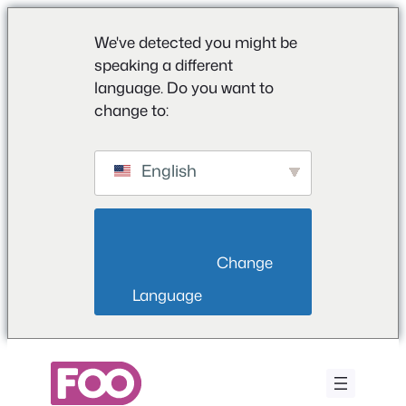
We've detected you might be
speaking a different
language. Do you want to
change to:
English
                        Change 
Language                    
Zum
Inhalt
springen