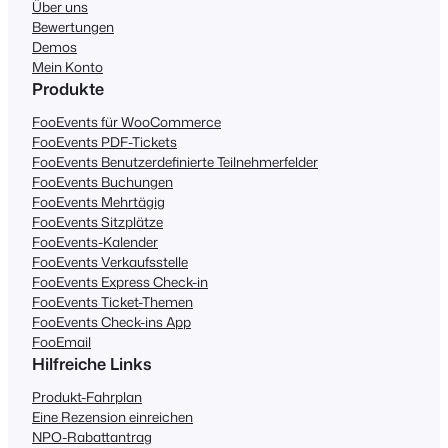
Über uns
Bewertungen
Demos
Mein Konto
Produkte
FooEvents für WooCommerce
FooEvents PDF-Tickets
FooEvents Benutzerdefinierte Teilnehmerfelder
FooEvents Buchungen
FooEvents Mehrtägig
FooEvents Sitzplätze
FooEvents-Kalender
FooEvents Verkaufsstelle
FooEvents Express Check-in
FooEvents Ticket-Themen
FooEvents Check-ins App
FooEmail
Hilfreiche Links
Produkt-Fahrplan
Eine Rezension einreichen
NPO-Rabattantrag