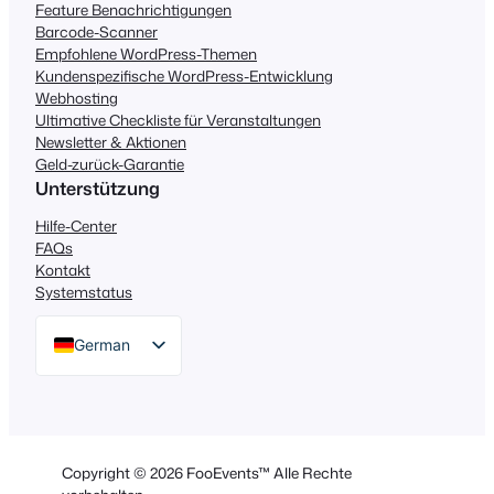
Feature Benachrichtigungen
Barcode-Scanner
Empfohlene WordPress-Themen
Kundenspezifische WordPress-Entwicklung
Webhosting
Ultimative Checkliste für Veranstaltungen
Newsletter & Aktionen
Geld-zurück-Garantie
Unterstützung
Hilfe-Center
FAQs
Kontakt
Systemstatus
German
English
Dutch
Spanish
Copyright © 2026 FooEvents™ Alle Rechte
Italian