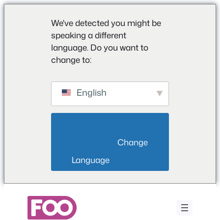
We've detected you might be
speaking a different
language. Do you want to
change to:
English
                        Change 
Language                    
Zum
Inhalt
springen