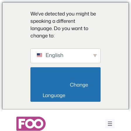
We've detected you might be
speaking a different
language. Do you want to
change to:
English
                        Change 
Language                    
Zum
Inhalt
springen