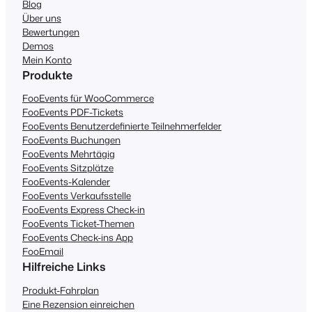
Blog
Über uns
Bewertungen
Demos
Mein Konto
Produkte
FooEvents für WooCommerce
FooEvents PDF-Tickets
FooEvents Benutzerdefinierte Teilnehmerfelder
FooEvents Buchungen
FooEvents Mehrtägig
FooEvents Sitzplätze
FooEvents-Kalender
FooEvents Verkaufsstelle
FooEvents Express Check-in
FooEvents Ticket-Themen
FooEvents Check-ins App
FooEmail
Hilfreiche Links
Produkt-Fahrplan
Eine Rezension einreichen