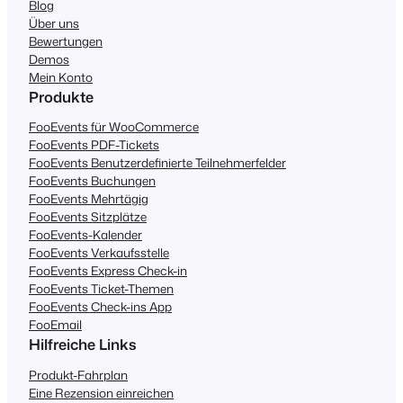
Blog
Über uns
Bewertungen
Demos
Mein Konto
Produkte
FooEvents für WooCommerce
FooEvents PDF-Tickets
FooEvents Benutzerdefinierte Teilnehmerfelder
FooEvents Buchungen
FooEvents Mehrtägig
FooEvents Sitzplätze
FooEvents-Kalender
FooEvents Verkaufsstelle
FooEvents Express Check-in
FooEvents Ticket-Themen
FooEvents Check-ins App
FooEmail
Hilfreiche Links
Produkt-Fahrplan
Eine Rezension einreichen