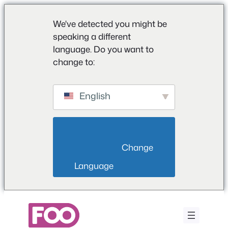
We've detected you might be
speaking a different
language. Do you want to
change to:
English
                        Change 
Language                    
Zum
Inhalt
springen