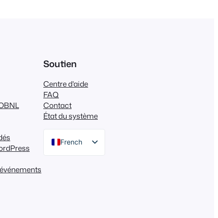
Soutien
Centre d'aide
FAQ
s OBNL
Contact
État du système
dés
French
ordPress
English
es événements
German
Dutch
Spanish