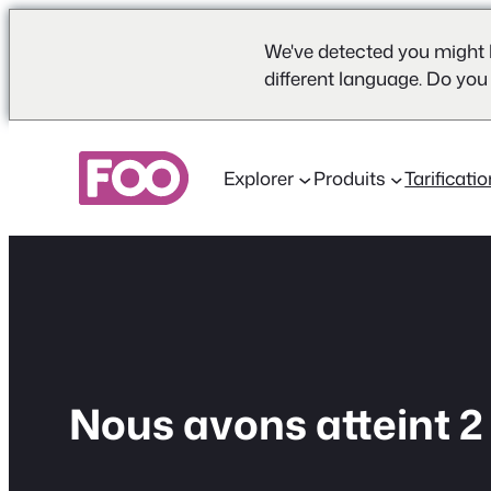
We've detected you might 
different language. Do you
Aller
au
Explorer
Produits
Tarificati
contenu
Nous avons atteint 2 