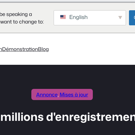
be speaking a
English
 want to change to:
on
Démonstration
Blog
Annonce
, 
Mises à jour
millions d'enregistremen