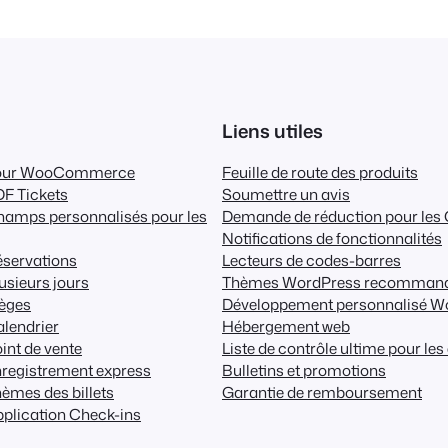
Liens utiles
pour WooCommerce
Feuille de route des produits
F Tickets
Soumettre un avis
amps personnalisés pour les
Demande de réduction pour le
Notifications de fonctionnalités
servations
Lecteurs de codes-barres
usieurs jours
Thèmes WordPress recomman
èges
Développement personnalisé W
lendrier
Hébergement web
int de vente
Liste de contrôle ultime pour l
registrement express
Bulletins et promotions
èmes des billets
Garantie de remboursement
plication Check-ins