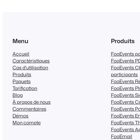
Menu
Produits
Accueil
FooEvents 
Caractéristiques
FooEvents PD
Cas d'utilisation
FooEvents Ch
Produits
participants
Paquets
FooEvents Ré
Tarification
FooEvents Pl
Blog
FooEvents Si
À propos de nous
FooEvents Ca
Commentaires
FooEvents Po
Démos
FooEvents En
Mon compte
FooEvents Th
FooEvents Ap
FooEmail