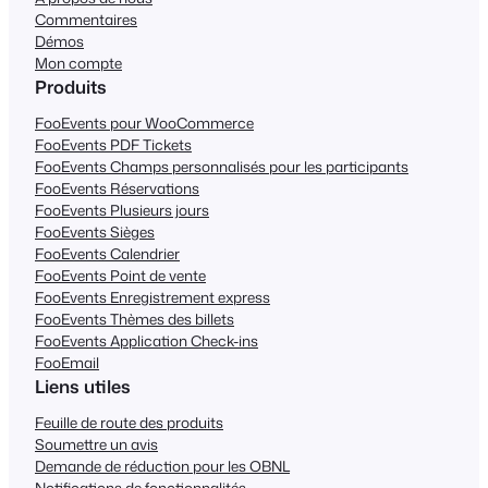
Commentaires
Démos
Mon compte
Produits
FooEvents pour WooCommerce
FooEvents PDF Tickets
FooEvents Champs personnalisés pour les participants
FooEvents Réservations
FooEvents Plusieurs jours
FooEvents Sièges
FooEvents Calendrier
FooEvents Point de vente
FooEvents Enregistrement express
FooEvents Thèmes des billets
FooEvents Application Check-ins
FooEmail
Liens utiles
Feuille de route des produits
Soumettre un avis
Demande de réduction pour les OBNL
Notifications de fonctionnalités