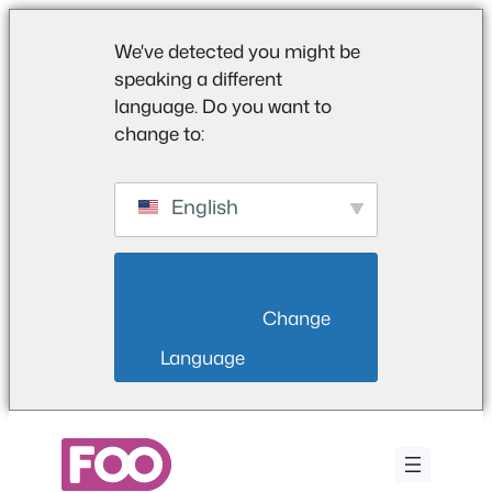
We've detected you might be
speaking a different
language. Do you want to
change to:
English
                        Change 
Language                    
Aller
au
contenu