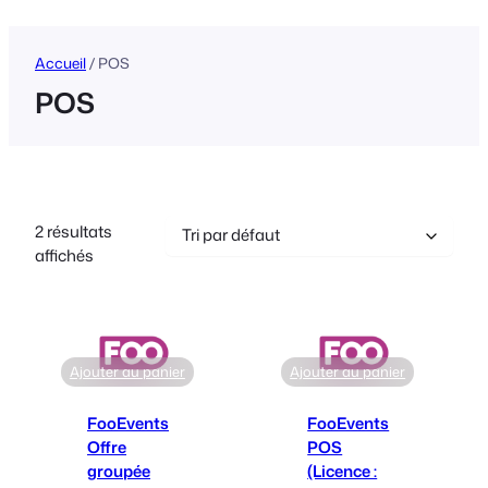
Accueil
/ POS
POS
2 résultats
affichés
Ajouter au panier
Ajouter au panier
FooEvents
FooEvents
Offre
POS
groupée
(Licence :