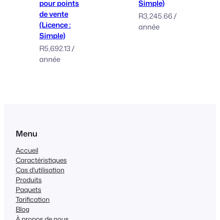
pour points
Simple)
de vente
R
3,245.66
/
(Licence :
année
Simple)
R
5,692.13
/
année
Menu
Accueil
Caractéristiques
Cas d'utilisation
Produits
Paquets
Tarification
Blog
À propos de nous