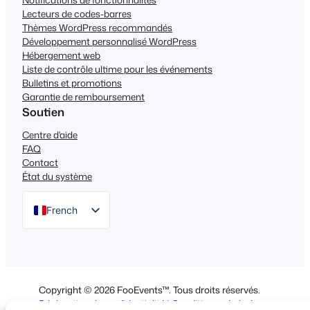
Lecteurs de codes-barres
Thèmes WordPress recommandés
Développement personnalisé WordPress
Hébergement web
Liste de contrôle ultime pour les événements
Bulletins et promotions
Garantie de remboursement
Soutien
Centre d'aide
FAQ
Contact
État du système
French
English
German
Dutch
Copyright © 2026 FooEvents™. Tous droits réservés.
Spanish
Déclaration de confidentialité
|
Conditions générales