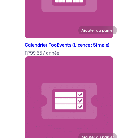
t
e
d
)
Ajouter au panier
Calendrier FooEvents (Licence : Simple)
R
799.55
/ année
Ajouter au panier