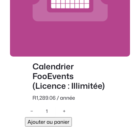
Calendrier
FooEvents
(Licence : Illimitée)
R
1,289.06
/ année
q
−
+
u
Ajouter au panier
a
n
t