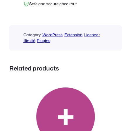
Safe and secure checkout
i
t
é
d
e
Category:
WordPress
, 
Extension
, 
Licence :
F
Illimité
, 
Plugins
o
o
E
Related products
v
e
n
t
s
C
a
l
e