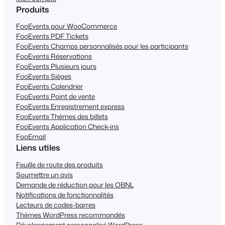
Produits
FooEvents pour WooCommerce
FooEvents PDF Tickets
FooEvents Champs personnalisés pour les participants
FooEvents Réservations
FooEvents Plusieurs jours
FooEvents Sièges
FooEvents Calendrier
FooEvents Point de vente
FooEvents Enregistrement express
FooEvents Thèmes des billets
FooEvents Application Check-ins
FooEmail
Liens utiles
Feuille de route des produits
Soumettre un avis
Demande de réduction pour les OBNL
Notifications de fonctionnalités
Lecteurs de codes-barres
Thèmes WordPress recommandés
Développement personnalisé WordPress