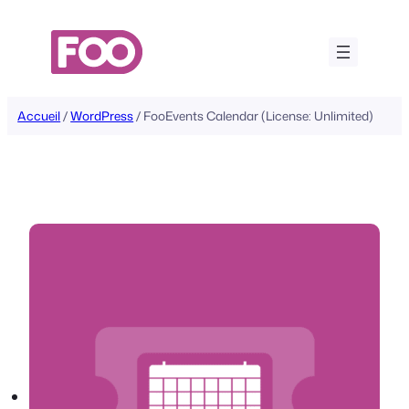
Aller
au
contenu
Accueil
/
WordPress
/ FooEvents Calendar (License: Unlimited)