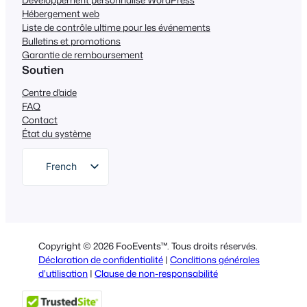
Hébergement web
Liste de contrôle ultime pour les événements
Bulletins et promotions
Garantie de remboursement
Soutien
Centre d'aide
FAQ
Contact
État du système
French
English
German
Dutch
Copyright © 2026 FooEvents™. Tous droits réservés.
Spanish
Déclaration de confidentialité
|
Conditions générales
d'utilisation
|
Clause de non-responsabilité
Italian
Portuguese