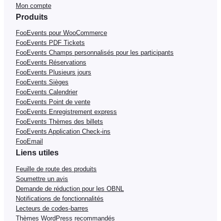
Mon compte
Produits
FooEvents pour WooCommerce
FooEvents PDF Tickets
FooEvents Champs personnalisés pour les participants
FooEvents Réservations
FooEvents Plusieurs jours
FooEvents Sièges
FooEvents Calendrier
FooEvents Point de vente
FooEvents Enregistrement express
FooEvents Thèmes des billets
FooEvents Application Check-ins
FooEmail
Liens utiles
Feuille de route des produits
Soumettre un avis
Demande de réduction pour les OBNL
Notifications de fonctionnalités
Lecteurs de codes-barres
Thèmes WordPress recommandés