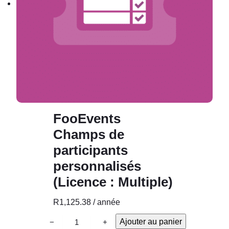
FooEvents
Champs de
participants
personnalisés
(Licence : Multiple)
R
1,125.38
/ année
q
Ajouter au panier
−
+