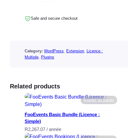
u
a
n
Safe and secure checkout
t
i
t
é
Category:
WordPress
, 
Extension
, 
Licence :
d
Multiple
, 
Plugins
e
F
o
o
Related products
E
v
Ajouter au panier
e
n
FooEvents Basic Bundle (Licence :
t
Simple)
s
R
2,267.07
/ année
C