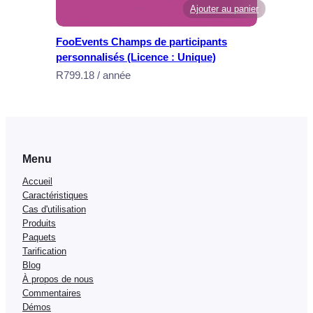
Ajouter au panier
(
L
FooEvents Champs de participants
i
personnalisés (Licence : Unique)
c
R
799.18
/ année
e
n
s
e
:
Menu
M
Accueil
u
Caractéristiques
l
Cas d'utilisation
t
Produits
i
Paquets
p
Tarification
Blog
l
À propos de nous
e
Commentaires
)
Démos