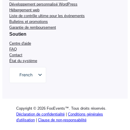
Développement personnalisé WordPress
Hébergement web
Liste de contrôle ultime pour les événements
Bulletins et promotions
Garantie de remboursement
Soutien
Centre d'aide
FAQ
Contact
État du système
French
English
German
Dutch
Copyright © 2026 FooEvents™. Tous droits réservés.
Spanish
Déclaration de confidentialité
|
Conditions générales
d'utilisation
|
Clause de non-responsabilité
Italian