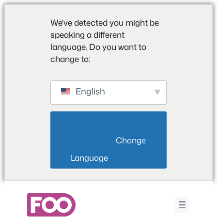
We've detected you might be
speaking a different
language. Do you want to
change to:
English
                        Change 
Language                    
Aller
au
contenu