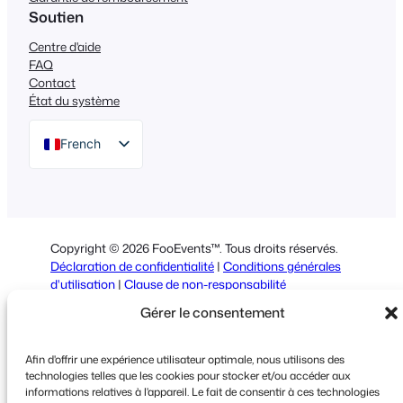
Soutien
Centre d'aide
FAQ
Contact
État du système
French
English
German
Dutch
Copyright © 2026 FooEvents™. Tous droits réservés.
Spanish
Déclaration de confidentialité
|
Conditions générales
d'utilisation
|
Clause de non-responsabilité
Italian
Gérer le consentement
Portuguese
Polish
Afin d'offrir une expérience utilisateur optimale, nous utilisons des
technologies telles que les cookies pour stocker et/ou accéder aux
Greek
informations relatives à l'appareil. Le fait de consentir à ces technologies