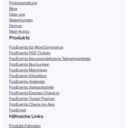
Preisgestaltung
Blog
Über uns
Bewertungen
Demos
Mein Konto
Produkte
FooEvents für WooCommerce
FooEvents PDF-Tickets
FooEvents Benutzerdefinierte Teilnehmerfelder
FooEvents Buchungen
FooEvents Mehrtägig
FooEvents Sitzplätze
FooEvents-Kalender
FooEvents Verkaufsstelle
FooEvents Express Check-in
FooEvents Ticket-Themen
FooEvents Check-ins App
FooEmail
Hilfreiche Links
Produkt-Fahrplan