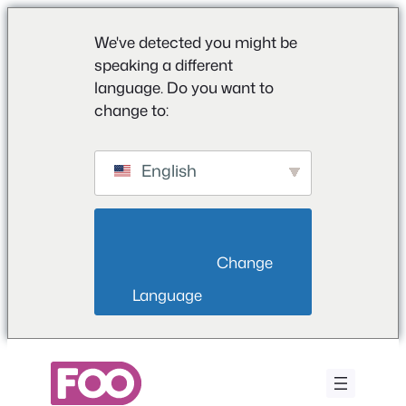
We've detected you might be
speaking a different
language. Do you want to
change to:
English
                        Change 
Language                    
Zum
Inhalt
springen