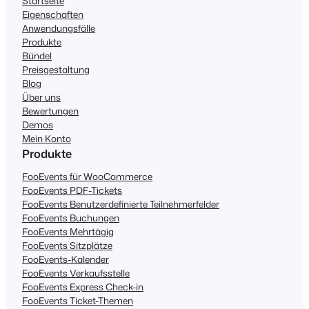
Startseite
Eigenschaften
Anwendungsfälle
Produkte
Bündel
Preisgestaltung
Blog
Über uns
Bewertungen
Demos
Mein Konto
Produkte
FooEvents für WooCommerce
FooEvents PDF-Tickets
FooEvents Benutzerdefinierte Teilnehmerfelder
FooEvents Buchungen
FooEvents Mehrtägig
FooEvents Sitzplätze
FooEvents-Kalender
FooEvents Verkaufsstelle
FooEvents Express Check-in
FooEvents Ticket-Themen