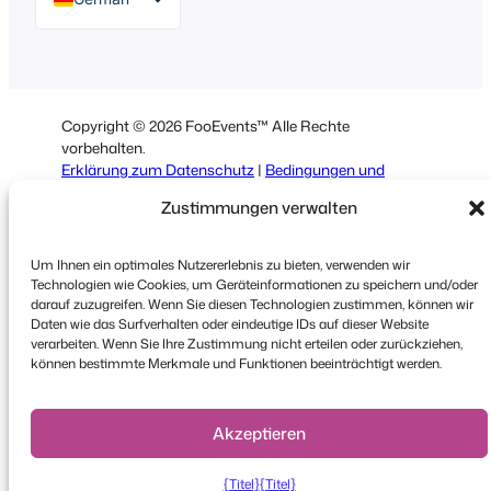
English
Dutch
Spanish
Copyright © 2026 FooEvents™ Alle Rechte
Italian
vorbehalten.
Erklärung zum Datenschutz
|
Bedingungen und
Portuguese
Konditionen
|
Haftungsausschluss
Zustimmungen verwalten
French
Polish
Um Ihnen ein optimales Nutzererlebnis zu bieten, verwenden wir
Technologien wie Cookies, um Geräteinformationen zu speichern und/oder
Greek
darauf zuzugreifen. Wenn Sie diesen Technologien zustimmen, können wir
Daten wie das Surfverhalten oder eindeutige IDs auf dieser Website
verarbeiten. Wenn Sie Ihre Zustimmung nicht erteilen oder zurückziehen,
können bestimmte Merkmale und Funktionen beeinträchtigt werden.
Faceboo
X
YouT
Akzeptieren
{Titel}
{Titel}