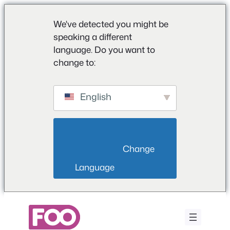
We've detected you might be
speaking a different
language. Do you want to
change to:
English
                        Change 
Language                    
Zum
Inhalt
springen