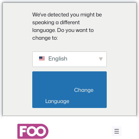
We've detected you might be
speaking a different
language. Do you want to
change to:
English
                        Change 
Language                    
Saltar
al
contenido