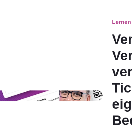
Lernen
Ve
Ve
ve
Tic
ei
Be