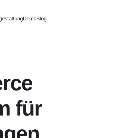
gestaltung
Demo
Blog
rce
m für
ngen,