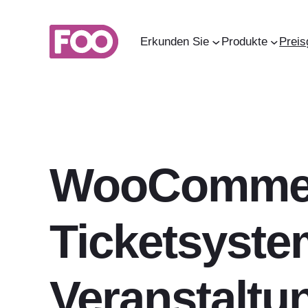
Zum
Inhalt
Erkunden Sie
Produkte
Preis
springen
WooComme
Ticketsyste
Veranstaltu