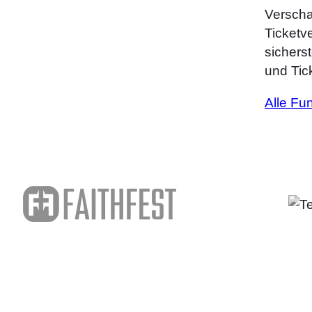
Verschaf
Ticketv
sichers
und Tick
Alle Fu