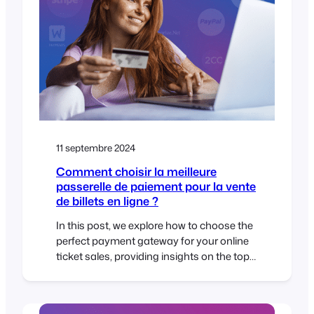
intégrer à votre agenda, ainsi que des
brouillons d’e-mails prêts à l’emploi.
Fonctionne très bien avec les stratégies
WooCommerce et FooEvents (limites de
stock, limites d’utilisation et
automatisation…)
11 septembre 2024
Comment choisir la meilleure
passerelle de paiement pour la vente
de billets en ligne ?
In this post, we explore how to choose the
perfect payment gateway for your online
ticket sales, providing insights on the top
factors to consider and how FooEvents
and WooCommerce can give you the
flexibility and control you need for