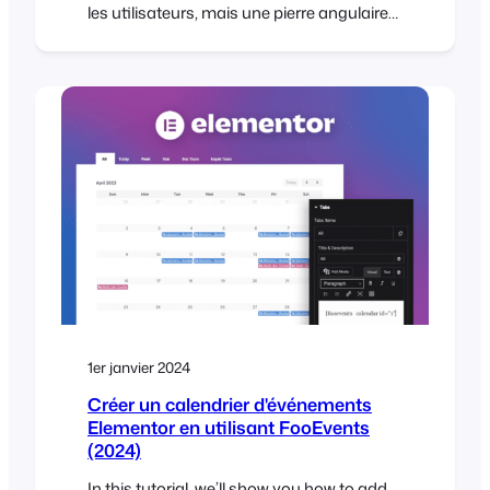
les utilisateurs, mais une pierre angulaire
de l'optimisation de votre site pour les
moteurs de recherche (SEO) et de
l'optimisation du taux de conversion
(CRO). Le référencement WooCommerce
est un aspect particulièrement important
de l'exploitation d'un site d'e-commerce,
car plus de trafic se traduit généralement
par plus de ventes. Selon une étude de
Pingdom, [...]
1er janvier 2024
Créer un calendrier d'événements
Elementor en utilisant FooEvents
(2024)
In this tutorial, we’ll show you how to add