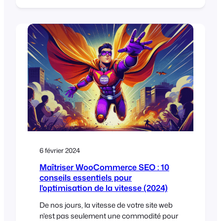
j'ai hâte de voir les sites, de retrouver de
vieux amis WordPress et de rencontrer
d'autres personnes de cette merveilleuse
communauté WordPress et
WooCommerce. Bien que le WCEU soit un
événement exceptionnellement bien
organisé, il m'a [...]
6 février 2024
Maîtriser WooCommerce SEO : 10
conseils essentiels pour
l'optimisation de la vitesse (2024)
De nos jours, la vitesse de votre site web
n'est pas seulement une commodité pour