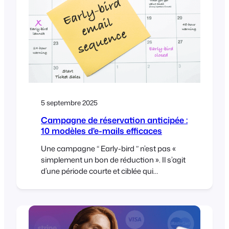
nouvelle : les gens veulent toujours se
montrer. Ils veulent des expériences qu'ils
peuvent ressentir - musique,
communauté, apprentissage, célébration,
participation à quelque chose de plus
grand [...]
5 septembre 2025
Campagne de réservation anticipée :
10 modèles d'e-mails efficaces
Une campagne “ Early-bird ” n’est pas «
simplement un bon de réduction ». Il s’agit
d’une période courte et ciblée qui
récompense les acheteurs décisifs et
donne un coup de fouet à la dynamique,
sans inciter tout le monde à attendre les
soldes. Vous trouverez ci-dessous un plan
pratique, jour par jour, que vous pouvez