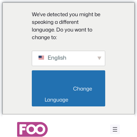
We've detected you might be
speaking a different
language. Do you want to
change to:
English
                        Change 
Language                    
Aller
au
contenu