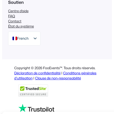
Soutien
Centre d'aide
FAQ
Contact
État du système
French
English
German
Dutch
Copyright © 2026 FooEvents™. Tous droits réservés.
Spanish
Déclaration de confidentialité
|
Conditions générales
d'utilisation
|
Clause de non-responsabilité
Italian
Portuguese
Polish
Greek