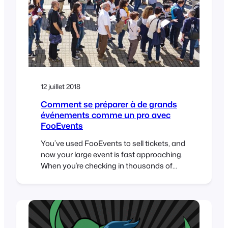
12 juillet 2018
Comment se préparer à de grands
événements comme un pro avec
FooEvents
You’ve used FooEvents to sell tickets, and
now your large event is fast approaching.
When you’re checking in thousands of
attendees at an event, every second
counts. Even if you have less than 1,000
attendees, a delay of a single second for
each check-in amounts to over 16 minutes
of lost time. In this post…