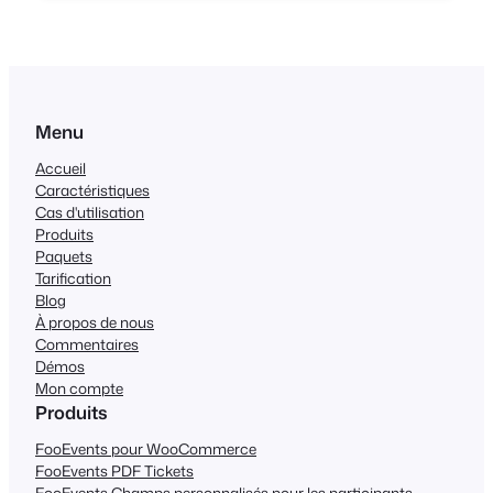
might, however, be new to WordPress and
WooCommerce and find the whole mix of
software a bit intimidating. Fear not, we
have written a short guide that will…
Menu
Accueil
Caractéristiques
Cas d'utilisation
Produits
Paquets
Tarification
Blog
À propos de nous
Commentaires
Démos
Mon compte
Produits
FooEvents pour WooCommerce
FooEvents PDF Tickets
FooEvents Champs personnalisés pour les participants