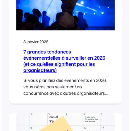
8 janvier 2026
7 grandes tendances
événementielles à surveiller en 2026
(et ce qu'elles signifient pour les
organisateurs)
Si vous planifiez des événements en 2026,
vous n'êtes pas seulement en
concurrence avec d'autres organisateurs.
Vous êtes en concurrence avec les
calendriers, les budgets et les capacités
d'attention des gens, ainsi qu'avec l'état
d'esprit “je déciderai plus tard” qui n'a
jamais vraiment disparu. La bonne