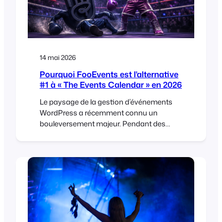
14 mai 2026
Pourquoi FooEvents est l'alternative
#1 à « The Events Calendar » en 2026
Le paysage de la gestion d’événements
WordPress a récemment connu un
bouleversement majeur. Pendant des
années, The Events Calendar a été le
choix par défaut pour beaucoup. Mais ces
derniers temps, la communauté est en
effervescence, et ce n’est pas pour de
bonnes raisons. Si vous ressentez une
certaine “ froideur d’entreprise ” de la part
de votre fournisseur de plugin actuel, vous
n’êtes pas le seul. […]