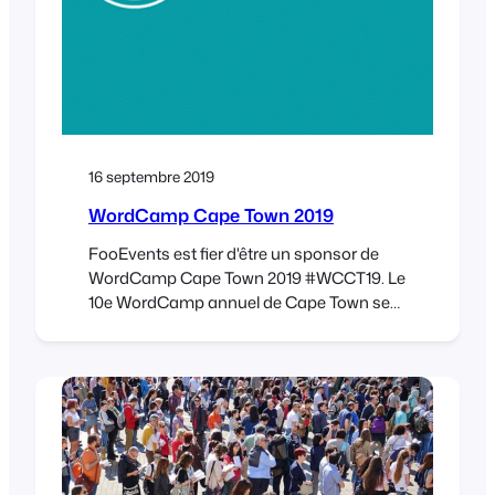
16 septembre 2019
WordCamp Cape Town 2019
FooEvents est fier d'être un sponsor de
WordCamp Cape Town 2019 #WCCT19. Le
10e WordCamp annuel de Cape Town se
tiendra les 26 et 27 septembre 2019 au
Lagoon Beach Hotel à Milnerton, Cape
Town. Achetez vos billets dès maintenant
et obtenez l'accès à l'événement de deux
jours, y compris l'entrée