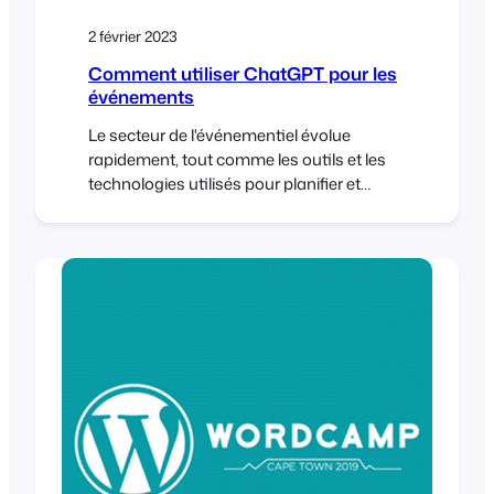
2 février 2023
Comment utiliser ChatGPT pour les
événements
Le secteur de l'événementiel évolue
rapidement, tout comme les outils et les
technologies utilisés pour planifier et
exécuter des événements réussis. Avec
l'avènement de l'intelligence artificielle (IA),
les gestionnaires d'événements disposent
désormais d'une ressource précieuse
pour rationaliser leurs opérations et
améliorer l'expérience de leurs invités. L'un
de ces outils est ChatGPT, un langage
alimenté par OpenAI.