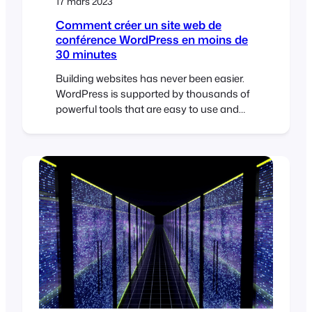
17 mars 2023
Comment créer un site web de
conférence WordPress en moins de
30 minutes
Building websites has never been easier.
WordPress is supported by thousands of
powerful tools that are easy to use and
make it possible to build professional
websites in record time. To help illustrate
this, I challenged myself to build a
sophisticated WordPress conference
website in under 30 minutes. The Brief The
30-Minute Challenge Given the…