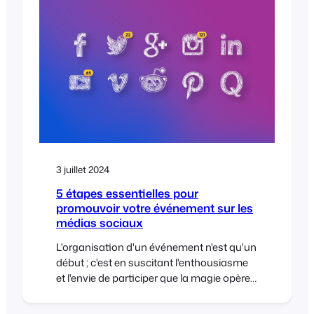
seamless transactions. When it comes to
selling tickets for your events, the ability to
accept…
3 juillet 2024
5 étapes essentielles pour
promouvoir votre événement sur les
médias sociaux
L'organisation d'un événement n'est qu'un
début ; c'est en suscitant l'enthousiasme
et l'envie de participer que la magie opère.
Les médias sociaux sont votre meilleur
ami pour promouvoir votre événement en