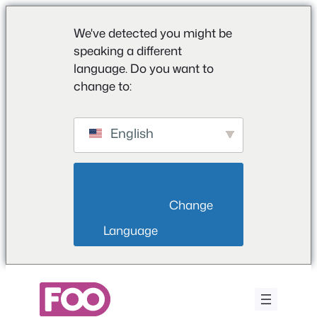
We've detected you might be
speaking a different
language. Do you want to
change to:
English
                        Change 
Language                    
Aller
au
contenu