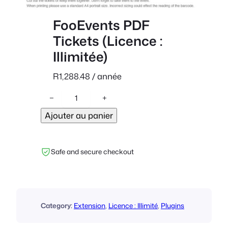
FooEvents PDF
Tickets (Licence :
Illimitée)
R
1,288.48
/ année
q
−
+
u
Ajouter au panier
a
n
t
Safe and secure checkout
i
t
é
d
e
Category:
Extension
, 
Licence : Illimité
, 
Plugins
F
o