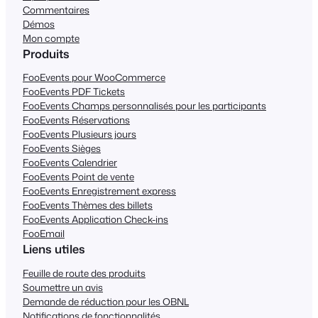
Commentaires
Démos
Mon compte
Produits
FooEvents pour WooCommerce
FooEvents PDF Tickets
FooEvents Champs personnalisés pour les participants
FooEvents Réservations
FooEvents Plusieurs jours
FooEvents Sièges
FooEvents Calendrier
FooEvents Point de vente
FooEvents Enregistrement express
FooEvents Thèmes des billets
FooEvents Application Check-ins
FooEmail
Liens utiles
Feuille de route des produits
Soumettre un avis
Demande de réduction pour les OBNL
Notifications de fonctionnalités