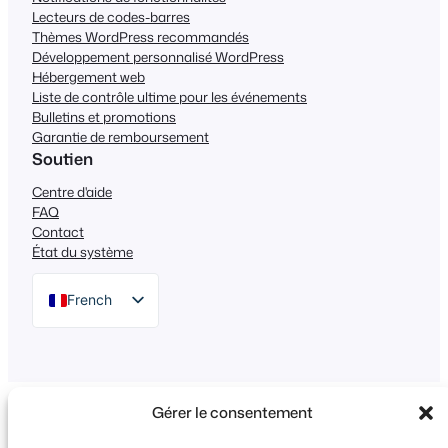
Lecteurs de codes-barres
Thèmes WordPress recommandés
Développement personnalisé WordPress
Hébergement web
Liste de contrôle ultime pour les événements
Bulletins et promotions
Garantie de remboursement
Soutien
Centre d'aide
FAQ
Contact
État du système
French
English
German
Dutch
Gérer le consentement
Copyright © 2026 FooEvents™. Tous droits réservés.
Spanish
Déclaration de confidentialité
|
Conditions générales