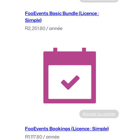
i
n
FooEvents Basic Bundle (Licence :
g
Simple)
l
R
2,251.80
/ année
e
)
Ajouter au panier
FooEvents Bookings (Licence : Simple)
R
1,117.80
/ année