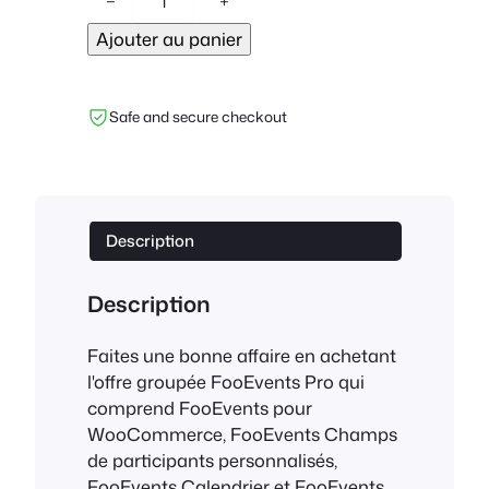
−
+
u
Ajouter au panier
a
n
t
Safe and secure checkout
i
t
é
d
e
Description
F
o
Description
o
E
Faites une bonne affaire en achetant
v
l'offre groupée FooEvents Pro qui
e
comprend FooEvents pour
n
WooCommerce, FooEvents Champs
t
de participants personnalisés,
s
FooEvents Calendrier et FooEvents