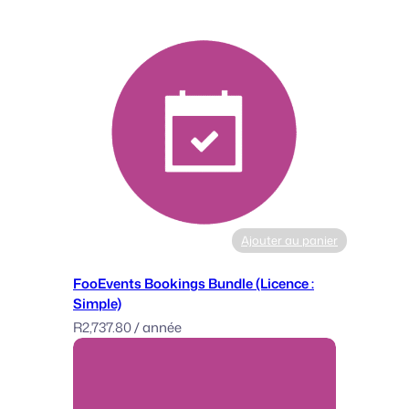
Ajouter au panier
FooEvents Bookings Bundle (Licence :
Simple)
R
2,737.80
/ année