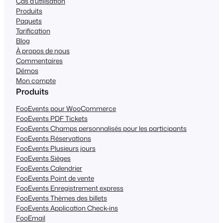
Cas d'utilisation
Produits
Paquets
Tarification
Blog
À propos de nous
Commentaires
Démos
Mon compte
Produits
FooEvents pour WooCommerce
FooEvents PDF Tickets
FooEvents Champs personnalisés pour les participants
FooEvents Réservations
FooEvents Plusieurs jours
FooEvents Sièges
FooEvents Calendrier
FooEvents Point de vente
FooEvents Enregistrement express
FooEvents Thèmes des billets
FooEvents Application Check-ins
FooEmail