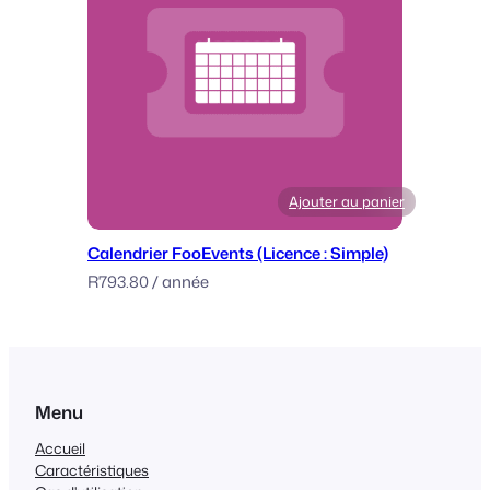
Ajouter au panier
Calendrier FooEvents (Licence : Simple)
R
793.80
/ année
Menu
Accueil
Caractéristiques