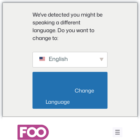
We've detected you might be
speaking a different
language. Do you want to
change to:
English
                        Change 
Language                    
Aller
au
contenu