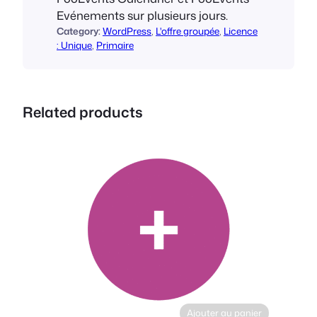
P
Evénements sur plusieurs jours.
r
Category:
WordPress
, 
L'offre groupée
, 
Licence
o
: Unique
, 
Primaire
B
u
n
d
Related products
l
e
(
L
i
c
e
n
s
e
:
S
Ajouter au panier