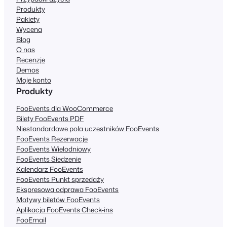
Produkty
Pakiety
Wycena
Blog
O nas
Recenzje
Demos
Moje konto
Produkty
FooEvents dla WooCommerce
Bilety FooEvents PDF
Niestandardowe pola uczestników FooEvents
FooEvents Rezerwacje
FooEvents Wielodniowy
FooEvents Siedzenie
Kalendarz FooEvents
FooEvents Punkt sprzedaży
Ekspresowa odprawa FooEvents
Motywy biletów FooEvents
Aplikacja FooEvents Check-ins
FooEmail