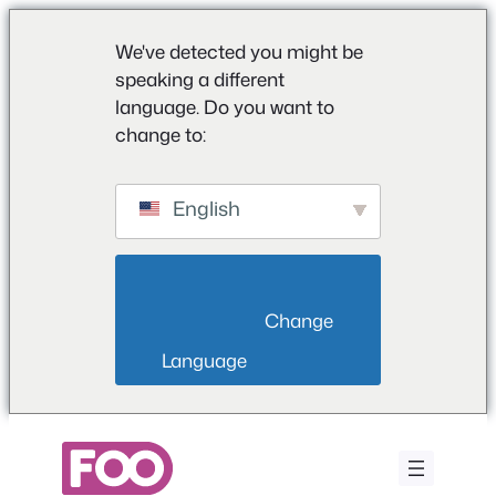
We've detected you might be
speaking a different
language. Do you want to
change to:
English
                        Change 
Language                    
Przejdź
do
treści