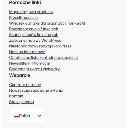
Pomocne linki
Mapa drogowa produktu
Prześlij recenzję
Wniosek o zniżkę dla organizacji non-profit
Powiadomienia o funkcjach
Skanery kodów kreskowych
Zalecane motywy WordPress
Niestandardowy rozwój WordPress
Hosting internetowy
Ostateczna lista kontrolna wydarzenia
Newslettery i Promocje
Gwarancja zwrotu pieniędzy
Wsparcie
Centrum pomocy
Najczęściej zadawane pytania
Kontakt
Stan systemu
Polish
English