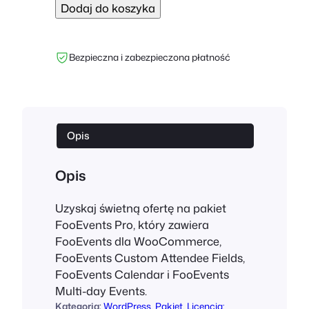
Dodaj do koszyka
o
ś
ć
Bezpieczna i zabezpieczona płatność
F
o
o
E
v
Opis
e
n
Opis
t
s
Uzyskaj świetną ofertę na pakiet
P
FooEvents Pro, który zawiera
r
FooEvents dla WooCommerce,
o
FooEvents Custom Attendee Fields,
B
FooEvents Calendar i FooEvents
u
Multi-day Events.
n
Kategoria:
WordPress
, 
Pakiet
, 
Licencja: