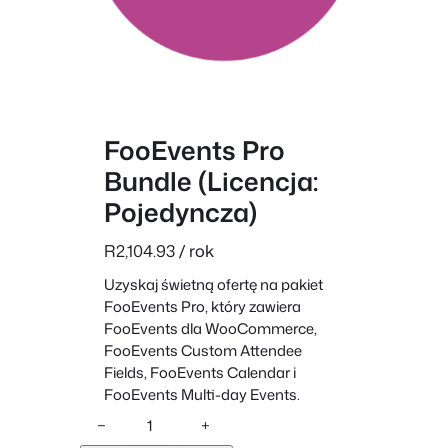
FooEvents Pro
Bundle (Licencja:
Pojedyncza)
R
2,104.93
/ rok
Uzyskaj świetną ofertę na pakiet
FooEvents Pro, który zawiera
FooEvents dla WooCommerce,
FooEvents Custom Attendee
Fields, FooEvents Calendar i
FooEvents Multi-day Events.
i
−
+
l