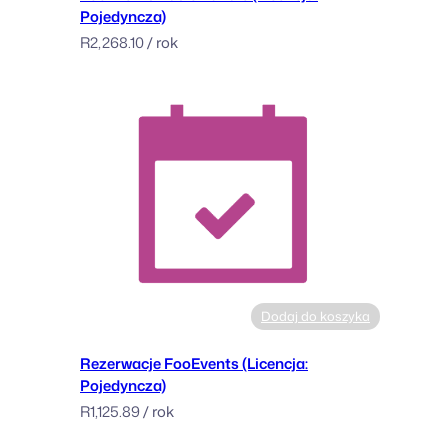
Pojedyncza)
R
2,268.10
/ rok
Dodaj do koszyka
Rezerwacje FooEvents (Licencja:
Pojedyncza)
R
1,125.89
/ rok