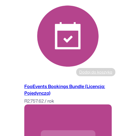
Dodaj do koszyka
FooEvents Bookings Bundle (Licencja:
Pojedyncza)
R
2,757.62
/ rok