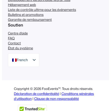
Hébergement web
Liste de contrôle ultime pour les événements
Bulletins et promotions
Garantie de remboursement
Soutien
Centre d'aide
FAQ
Contact
État du système
French
English
German
Dutch
Copyright © 2026 FooEvents™. Tous droits réservés.
Spanish
Déclaration de confidentialité
|
Conditions générales
d'utilisation
|
Clause de non-responsabilité
Italian
Portuguese