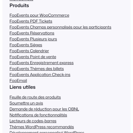
Produits
FooEvents pour WooCommerce
FooEvents PDF Tickets
FooEvents Champs personnalisés pour les participants
FooEvents Réservations
FooEvents Plusieurs jours
FooEvents Sièges
FooEvents Calendrier
FooEvents Point de vente
FooEvents Enregistrement express
FooEvents Thèmes des billets
FooEvents Application Check-ins
FooEmail
Liens utiles
Feuille de route des produits
Soumettre un avis
Demande de réduction pour les OBNL
Notifications de fonctionnalités
Lecteurs de codes-barres
Thèmes WordPress recommandés
Développement personnalisé WordPress