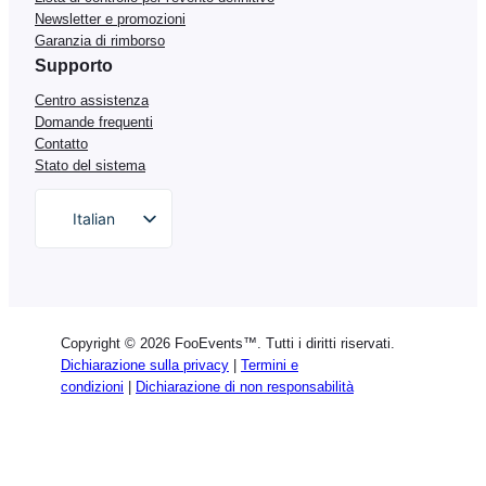
Newsletter e promozioni
Garanzia di rimborso
Supporto
Centro assistenza
Domande frequenti
Contatto
Stato del sistema
Italian
English
German
Dutch
Copyright © 2026 FooEvents™. Tutti i diritti riservati.
Spanish
Dichiarazione sulla privacy
|
Termini e
condizioni
|
Dichiarazione di non responsabilità
Portuguese
French
Polish