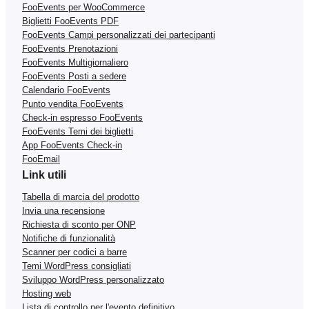
FooEvents per WooCommerce
Biglietti FooEvents PDF
FooEvents Campi personalizzati dei partecipanti
FooEvents Prenotazioni
FooEvents Multigiornaliero
FooEvents Posti a sedere
Calendario FooEvents
Punto vendita FooEvents
Check-in espresso FooEvents
FooEvents Temi dei biglietti
App FooEvents Check-in
FooEmail
Link utili
Tabella di marcia del prodotto
Invia una recensione
Richiesta di sconto per ONP
Notifiche di funzionalità
Scanner per codici a barre
Temi WordPress consigliati
Sviluppo WordPress personalizzato
Hosting web
Lista di controllo per l'evento definitivo