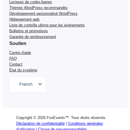
Lecteurs de codes-barres
Thèmes WordPress recommandés
Développement personnalisé WordPress
Hébergement web
Liste de contrôle ultime pour les événements
Bulletins et promotions
Garantie de remboursement
Soutien
Centre d'aide
FAQ
Contact
État du système
French
English
German
Dutch
Copyright © 2026 FooEvents™. Tous droits réservés.
Spanish
Déclaration de confidentialité
|
Conditions générales
d'utilisation
|
Clause de non-responsabilité