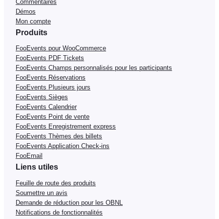
Commentaires
Démos
Mon compte
Produits
FooEvents pour WooCommerce
FooEvents PDF Tickets
FooEvents Champs personnalisés pour les participants
FooEvents Réservations
FooEvents Plusieurs jours
FooEvents Sièges
FooEvents Calendrier
FooEvents Point de vente
FooEvents Enregistrement express
FooEvents Thèmes des billets
FooEvents Application Check-ins
FooEmail
Liens utiles
Feuille de route des produits
Soumettre un avis
Demande de réduction pour les OBNL
Notifications de fonctionnalités