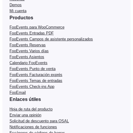
Demos
Mi cuenta
Productos
FooEvents para WooCommerce
FooEvents Entradas PDF
FooEvents Campos de asistente personalizados
FooEvents Reservas
FooEvents Varios días
FooEvents Asientos
Calendario FooEvents
FooEvents Punto de venta
FooEvents Facturación exprés
FooEvents Temas de entradas
FooEvents Check-ins App
FooEmail
Enlaces útiles
Hoja de ruta del producto
Enviar una opinión
Solicitud de descuento para OSAL
Notificaciones de funciones
Escáneres de códigos de barras