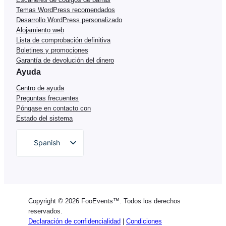
Temas WordPress recomendados
Desarrollo WordPress personalizado
Alojamiento web
Lista de comprobación definitiva
Boletines y promociones
Garantía de devolución del dinero
Ayuda
Centro de ayuda
Preguntas frecuentes
Póngase en contacto con
Estado del sistema
Spanish
English
German
Dutch
Copyright © 2026 FooEvents™. Todos los derechos
Italian
reservados.
Declaración de confidencialidad
|
Condiciones
Portuguese