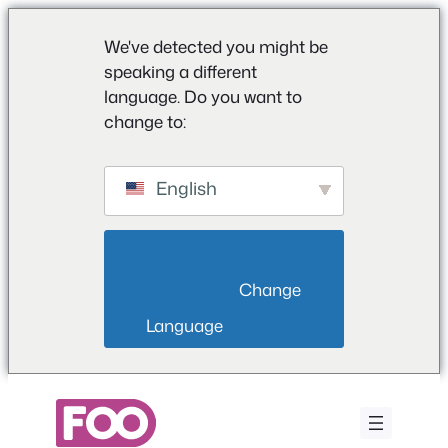
We've detected you might be
speaking a different
language. Do you want to
change to:
English
                        Change 
Language                    
Ga
naar
de