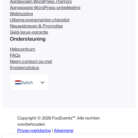
Aanbevolen WordPress Thema's
Aangepaste WordPress-ontwikkeling
Webhosting
Ultieme evenementen checklist
Nieuwsbrieven & Promoties
Geld-terug-garantie
Ondersteuning
Helpcentrum
FAQs
Neem contact op met
Systeemstatus
Dutch
English
German
Spanish
Copyright © 2026 FooEvents™. Alle rechten
Italian
voorbehouden.
Privacyverklaring
|
Algemene
Portuguese
voorwaarden
|
Disclaimer