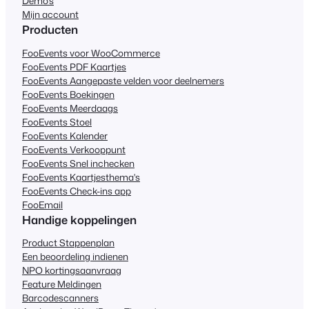
Demo's
Mijn account
Producten
FooEvents voor WooCommerce
FooEvents PDF Kaartjes
FooEvents Aangepaste velden voor deelnemers
FooEvents Boekingen
FooEvents Meerdaags
FooEvents Stoel
FooEvents Kalender
FooEvents Verkooppunt
FooEvents Snel inchecken
FooEvents Kaartjesthema's
FooEvents Check-ins app
FooEmail
Handige koppelingen
Product Stappenplan
Een beoordeling indienen
NPO kortingsaanvraag
Feature Meldingen
Barcodescanners