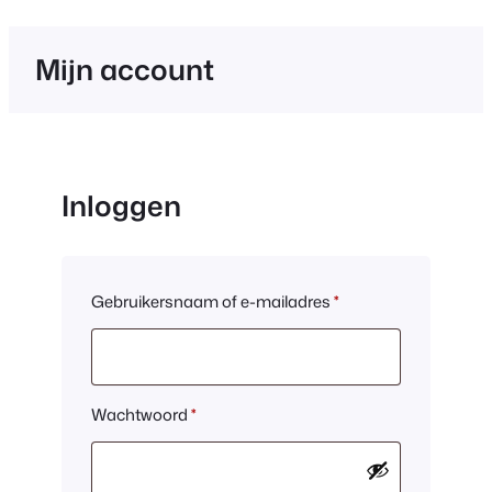
inhoud
Mijn account
Inloggen
Vereist
Gebruikersnaam of e-mailadres
*
Vereist
Wachtwoord
*