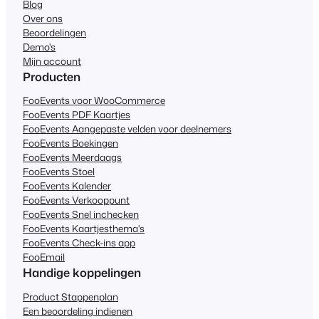
Blog
Over ons
Beoordelingen
Demo's
Mijn account
Producten
FooEvents voor WooCommerce
FooEvents PDF Kaartjes
FooEvents Aangepaste velden voor deelnemers
FooEvents Boekingen
FooEvents Meerdaags
FooEvents Stoel
FooEvents Kalender
FooEvents Verkooppunt
FooEvents Snel inchecken
FooEvents Kaartjesthema's
FooEvents Check-ins app
FooEmail
Handige koppelingen
Product Stappenplan
Een beoordeling indienen