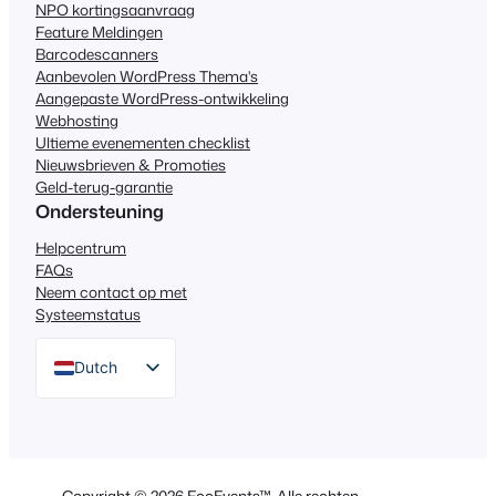
NPO kortingsaanvraag
Feature Meldingen
Barcodescanners
Aanbevolen WordPress Thema's
Aangepaste WordPress-ontwikkeling
Webhosting
Ultieme evenementen checklist
Nieuwsbrieven & Promoties
Geld-terug-garantie
Ondersteuning
Helpcentrum
FAQs
Neem contact op met
Systeemstatus
Dutch
English
German
Spanish
Copyright © 2026 FooEvents™. Alle rechten