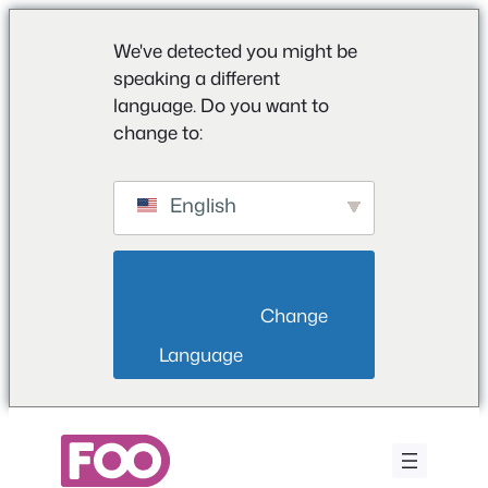
We've detected you might be
speaking a different
language. Do you want to
change to:
English
                        Change 
Language                    
Ga
naar
de