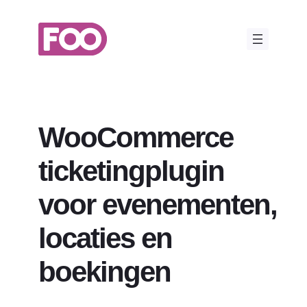
Ga
naar
de
inhoud
WooCommerce
ticketingplugin
voor evenementen,
locaties en
boekingen