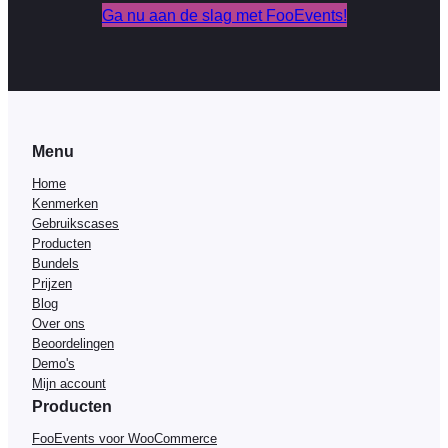
Ga nu aan de slag met FooEvents!
Menu
Home
Kenmerken
Gebruikscases
Producten
Bundels
Prijzen
Blog
Over ons
Beoordelingen
Demo's
Mijn account
Producten
FooEvents voor WooCommerce