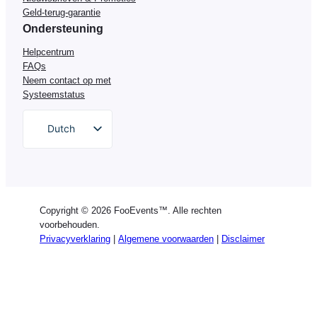
Geld-terug-garantie
Ondersteuning
Helpcentrum
FAQs
Neem contact op met
Systeemstatus
Dutch
English
German
Spanish
Copyright © 2026 FooEvents™. Alle rechten
Italian
voorbehouden.
Privacyverklaring
|
Algemene voorwaarden
|
Disclaimer
Portuguese
French
Polish
Greek