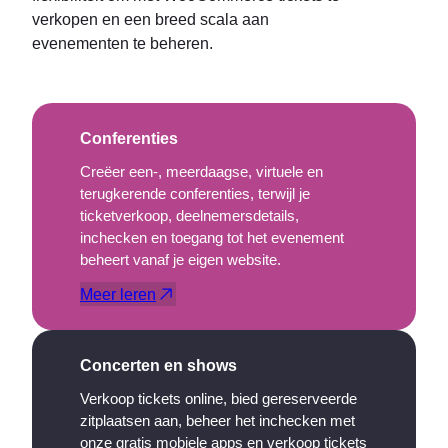
verkopen en een breed scala aan
evenementen te beheren.
Conferenties
Creëer een-, meerdaagse, virtuele en
terugkerende conferenties, terwijl je
ticketverkoop, deelnemersdetails,
inchecken en toegang tot het evenement
beheert vanaf je eigen website.
Meer leren
Concerten en shows
Verkoop tickets online, bied gereserveerde
zitplaatsen aan, beheer het inchecken met
onze gratis mobiele apps en verkoop tickets