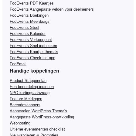
FooEvents PDF Kaartjes
FooEvents Aangepaste velden voor deelnemers
FooEvents Boekingen
FooEvents Meerdaags
FooEvents Stoel
FooEvents Kalender
FooEvents Verkooppunt
FooEvents Snel inchecken
FooEvents Kaartjesthema's
FooEvents Check-ins app
FooEmail
Handige koppelingen
Product Stappenplan
Een beoordeling indienen
NPO kortingsaanvraag
Feature Meldingen
Barcodescanners
Aanbevolen WordPress Thema's
Aangepaste WordPress-ontwikkeling
Webhosting
Ultieme evenementen checklist
Nieuwsbrieven & Promoties